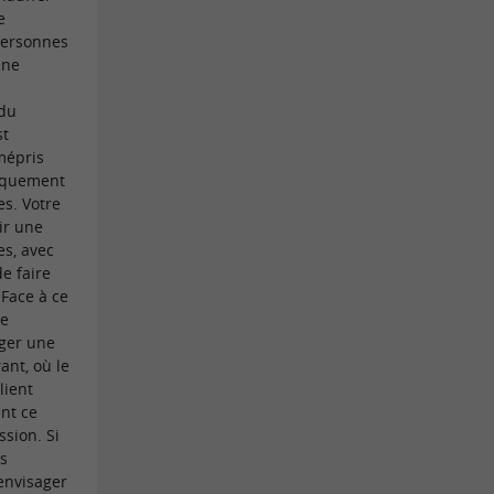
e
personnes
une
 du
st
mépris
siquement
es. Votre
ir une
es, avec
e faire
​Face à ce
de
ger une
ant, où le
lient
ent ce
ssion. Si
s
 envisager