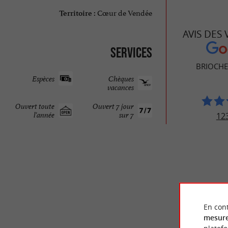
Cœur de Vendée
Territoire :
AVIS DES
Services
BRIOCHE
Espèces
Chèques
vacances
Ouvert toute
Ouvert 7 jour
l'année
sur 7
123
En cont
mesure