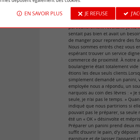
ormes déposent également des cookies.
Madame, Monsieur, ​Je tiens à vous
part de notre passage dans votre
EN SAVOIR PLUS
JE REFUSE
J'A
boulangerie ce matin à 12h00 à L
sur-Yon, un moment qui s'est avé
particulièrement révoltant. Je ne
sentait pas bien et avait un besoi
de manger pour reprendre des fo
Nous sommes entrés chez vous e
espérant trouver un service digne
commerce de proximité. À notre ar
boulangerie était totalement vide 
étions les deux seuls clients. ​Lorsq
simplement demandé un panini, v
employée nous a répondu, un sou
narquois au coin des lèvres : « Je 
seule, je n'ai pas le temps. » Quand
indiqué que nous partirions si ell
pouvait pas le préparer, sa seule
été un « OK » désinvolte et méprisa
Préparer un panini prend deux mi
suffit d'ouvrir le pain, d'y déposer 
garniture et de laisser l'appareil 