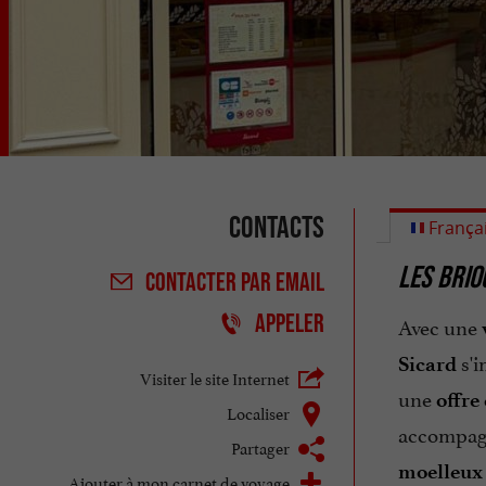
Contacts
França
LES BRIO
CONTACTER
PAR EMAIL
APPELER
Avec une
s'
Sicard
Visiter le site Internet
une
offre
Localiser
accompag
Partager
moelleux
Ajouter à mon carnet de voyage