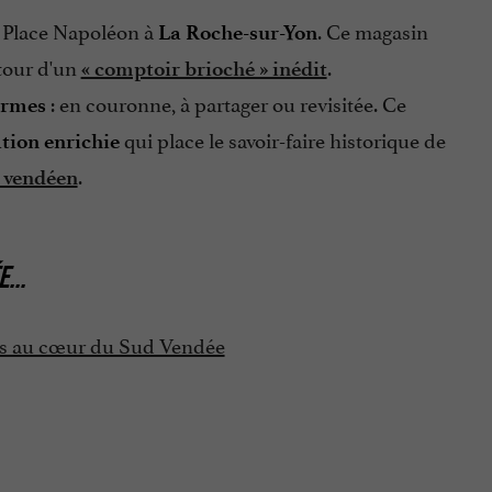
Place Napoléon à
. Ce magasin
La Roche-sur-Yon
utour d'un
.
« comptoir brioché » inédit
: en couronne, à partager ou revisitée. Ce
ormes
qui place le savoir-faire historique de
tion enrichie
.
t vendéen
E
...
ces au cœur du Sud Vendée