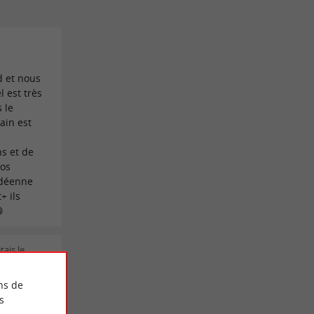
d et nous
 est très
 le
ain est
ns et de
nos
ndéenne
+ ils

tais le
ns de
 et refus
s
 ​