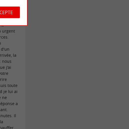
 faire
CCEPTE
a Roche-
ré
 me
n urgent
rces.
n
 d'un
rivée, la
: nous
ue j'ai
otre
rire
suis toute
 je lui ai
e ne
 réponse a
nt. ​
nutes. Il
la
chauffer