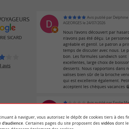
Avis publié par Delphine
 VOYAGEURS
AGEORGES le 24/07/2026
Nous l'avons découvert par hasar
RIE SICARD
n'avons pas été déçu. Le personnel
agréable et gentil. Le patron a pris
temps de discuter avec nous. Le p
bon. Les formules sandwich sont
excellentes, large choix de boisso
 avis
desserts. Nous rapportons dans 
valises bien sûr de la brioche ve
qui est excellente également. Petit
acceptent les chèques vacances 
Avis publié par Emilie Me
21/07/2026
inuant à naviguer, vous autorisez le dépôt de cookies tiers à des fi
Inadmissible : manque d'humanité
 d'audience
. Certaines pages du site proposent des
vidéos
dont le
de service dans votre établissement