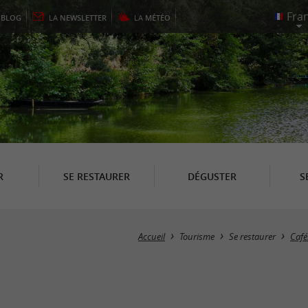
E
BLOG
LA
NEWSLETTER
LA
MÉTÉO
R
SE RESTAURER
DÉGUSTER
S
Accueil
Tourisme
Se restaurer
Café