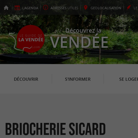
L'
AGENDA
ADRESSES
UTILES
GEO
LOCALISATION
L
Découvrez la
VENDÉE
DÉCOUVRIR
S'INFORMER
SE LOGE
Briocherie Sicard