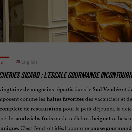
is
English
CHERIES SICARD : L'ESCALE GOURMANDE INCONTOUR
répartis dans le
et d
vingtaine de magasins
Sud Vendée
imposent comme les
des vacanciers et d
haltes favorites
pour le petit-déjeuner, le déj
 complète de restauration
né de
ou des célèbres
à base d
sandwichs frais
beignets
C’est l’endroit idéal pour une
 unique.
pause gourmande