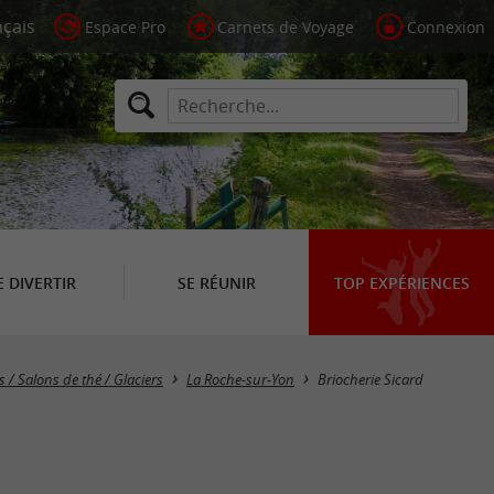
Espace Pro
Carnets de Voyage
Connexion
E DIVERTIR
SE RÉUNIR
TOP EXPÉRIENCES
s / Salons de thé / Glaciers
La Roche-sur-Yon
Briocherie Sicard