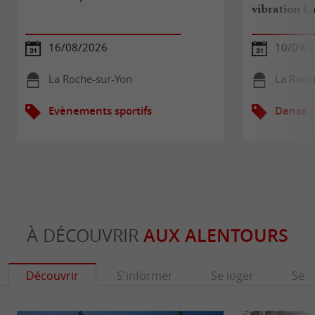
vibration L
16/08/2026
10/09/
La Roche-sur-Yon
La Roch
Evènements sportifs
Danse
À DÉCOUVRIR
AUX ALENTOURS
Découvrir
S'informer
Se loger
Se r