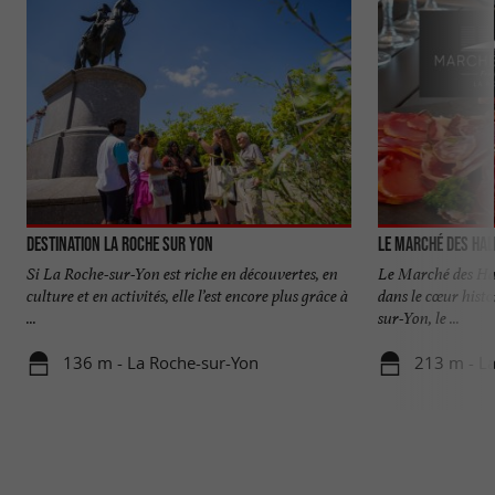
Destination la Roche sur Yon
Le Marché des Hal
Si La Roche-sur-Yon est riche en découvertes, en
Le Marché des Hal
culture et en activités, elle l’est encore plus grâce à
dans le cœur histo
...
sur-Yon, le ...
136 m - La Roche-sur-Yon
213 m - L