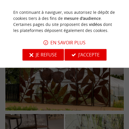
Si vous êtes curieux, découvrez notre article sur
les lieux à visiter en Vendée
En continuant à naviguer, vous autorisez le dépôt de
cookies tiers à des fins de
mesure d'audience
.
Certaines pages du site proposent des
vidéos
dont
les plateformes déposent également des cookies.
EN SAVOIR PLUS
JE REFUSE
J'ACCEPTE