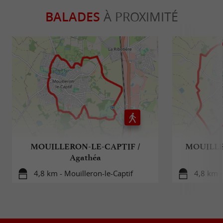
BALADES
À PROXIMITÉ
MOUILLERON-LE-CAPTIF /
MOUILLE
Agathéa
4,8 km - Mouilleron-le-Captif
4,8 km -