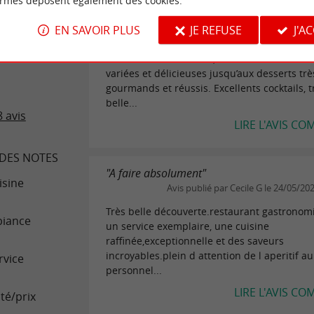
ormes déposent également des cookies.
"Excellent restaurant gastronomique"
 VOYAGEURS
Avis publié par Stefano R le 12/07/
EN SAVOIR PLUS
JE REFUSE
J'A
Imbattables menus à 28€ ou 45€ (ou à la car
 GOURMANDE
Cuisine de haute volée, des mises en bouch
variées et délicieuses jusqu’aux desserts trè
gourmands et réussis. Excellents cocktails, t
belle...
 avis
LIRE L'AVIS CO
DES NOTES
"A faire absolument"
isine
Avis publié par Cecile G le 24/05/20
Très belle découverte.restaurant gastronom
iance
un service exemplaire, une cuisine
raffinée,exceptionnelle et des saveurs
incroyables.plein d attention de l aperitif au
rvice
personnel...
LIRE L'AVIS CO
té/prix