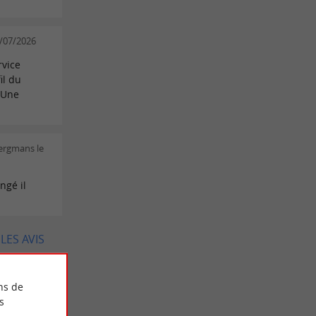
0/07/2026
rvice
il du
 Une
ergmans le
ngé il
LES AVIS
ns de
s