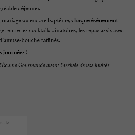
agréable déjeuner.
re, mariage ou encore baptême,
chaque événement
t entre les cocktails dînatoires, les repas assis avec
t d’amuse-bouche raffinés.
!
es journées
e l’Écume Gourmande avant l’arrivée de vos invités
net le