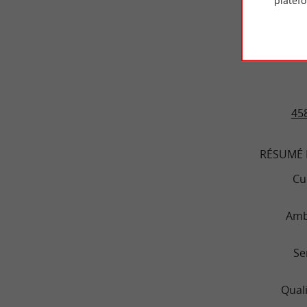
platef
AVIS DES
L'ÉCUME
458
RÉSUMÉ 
Cu
Amb
Se
Quali