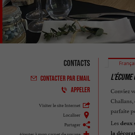
Contacts
França
L’ÉCUME 
CONTACTER
PAR EMAIL
APPELER
Conviez v
Challans,
Visiter le site Internet
parfaite p
Localiser
Les
deux s
Partager
la décora
Ajouter à mon carnet de voyage