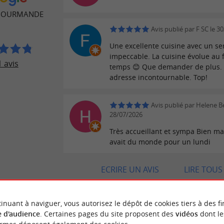
 GOURMANDE
Avis publié par F SC le 3
Une excellente cuisine avec un se
impeccable. La cuisine évolue au f
 avis
temps 😊 Que demander de plus.
adresse incontournable. Top!
Avis publié par Helene B
28/07/2026
Très accueillant et sympa Bien ma
avait du monde pour un lundi
ECRIRE UN AVIS
LIRE TOUS 
inuant à naviguer, vous autorisez le dépôt de cookies tiers à des fi
 d'audience
. Certaines pages du site proposent des
vidéos
dont le