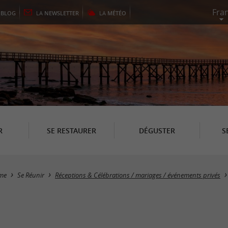
E
BLOG
LA
NEWSLETTER
LA
MÉTÉO
R
SE RESTAURER
DÉGUSTER
S
sme
Se Réunir
Réceptions & Célébrations / mariages / événements privés