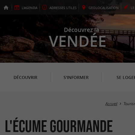
L'
AGENDA
ADRESSES
UTILES
GEO
LOCALISATION
L
Découvrez la
VENDÉE
DÉCOUVRIR
S'INFORMER
SE LOGE
Accueil
Touri
L'Écume Gourmande