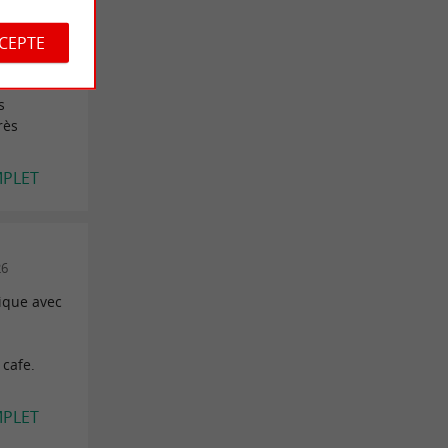
2026
CCEPTE
te).
es
s
rès
MPLET
26
ique avec
 cafe.
MPLET