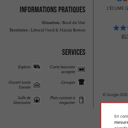
Informations pratiques
L'ÉCUME
Bord de Mer
Situation :
Littoral Nord & Marais Breton
Territoire :
851
Services
Espèces
Carte bancaire
acceptée
Ouvert toute
Groupes
l'année
© Google 2026
Salle de
Plats cuisinés à
Séminaire
emporter
En cont
mesure