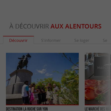
À DÉCOUVRIR
AUX ALENTOURS
Découvrir
S'informer
Se loger
Se r
Destination la Roche sur Yon
Le Marché des Hal