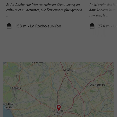
Si La Roche-sur-Yon est riche en découvertes, en
Le Marché des Hal
culture et en activités, elle l’est encore plus grâce à
dans le cœur histo
...
sur-Yon, le ...
158 m - La Roche-sur-Yon
274 m - L