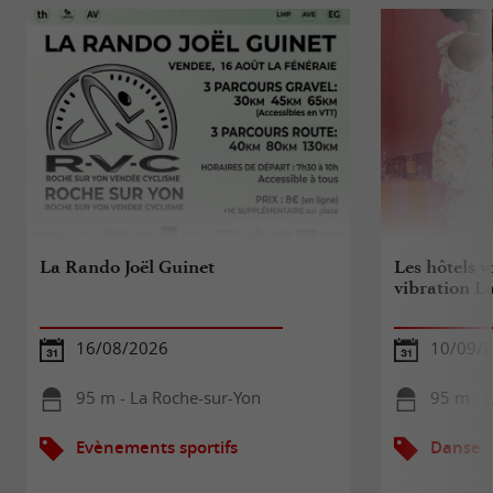
La Rando Joël Guinet
Les hôtels v
vibration L
16/08/2026
10/09/
95 m - La Roche-sur-Yon
95 m - 
Evènements sportifs
Danse