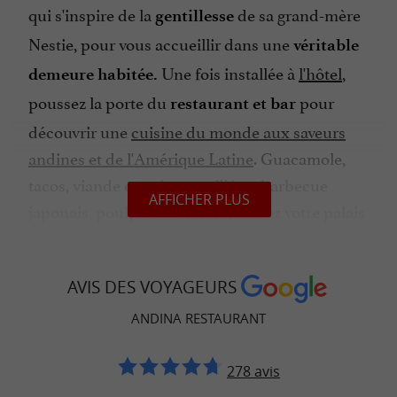
qui s'inspire de la
de sa grand-mère
gentillesse
Nestie, pour vous accueillir dans une
véritable
Une fois installée à
l'hôtel
,
demeure habitée.
poussez la porte du
pour
restaurant et bar
découvrir une
cuisine du monde aux saveurs
andines et de l'Amérique Latine
. Guacamole,
tacos, viande et poisson grillé au barbecue
AFFICHER PLUS
japonais, poulpe ou churros, laissez votre palais
voyager.
AVIS DES VOYAGEURS
Andina, un restaurant et bar où
ANDINA RESTAURANT
savourer un cocktail en Vendée
278 avis
Installez-vous confortablement à côté du
piano