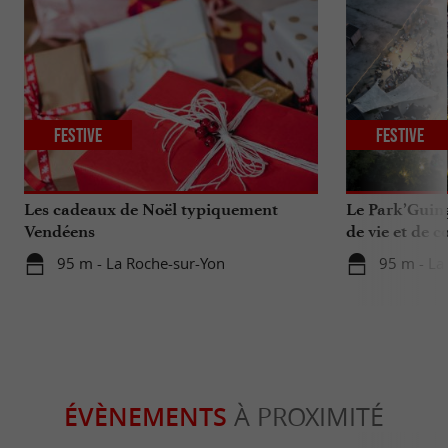
Festive
Festive
Les cadeaux de Noël typiquement
Le Park’Guing
Vendéens
de vie et de c
95 m - La Roche-sur-Yon
95 m - La
ÉVÈNEMENTS
À PROXIMITÉ