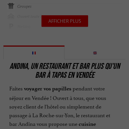
Groupes
Ouvert toute l'année
AFFICHER PLUS
Parking
Parle anglais
Parle espagnol
Restaurant
ANDINA, UN RESTAURANT ET BAR PLUS QU'UN
Salle de Séminaire
BAR À TAPAS EN VENDÉE
Terrasse
Faites
pendant votre
Téléphone
voyager vos papilles
séjour en Vendée ! Ouvert à tous, que vous
soyez client de l'hôtel ou simplement de
passage à La Roche-sur-Yon, le restaurant et
bar Andina vous propose une
cuisine