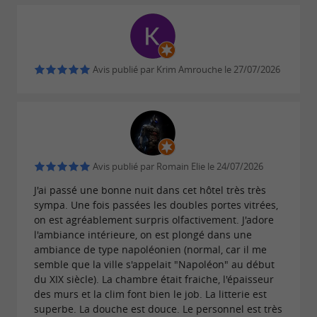
sur un tabouret moelleux accoudé au
comptoir
pour commander une boisson
en marbre
, à déguster dans une
(andine évidemment)
Avis publié par Krim Amrouche le 27/07/2026
. Des
ambiance conviviale et décontractée
tables avec chaises ou banquettes sont
également appréciées pour un moment de
gourmandise à tout moment de la journée. À la
carte,
, mais aussi
des vins argentins et chiliens
Avis publié par Romain Elie le 24/07/2026
comme la
J'ai passé une bonne nuit dans cet hôtel très très
des cocktails classiques et délicieux
sympa. Une fois passées les doubles portes vitrées,
Piña Margarita, le Spicy Tiki ou le Spritz, sans
on est agréablement surpris olfactivement. J'adore
oublier l'Americano, le préféré de Nestie.
Tous
l'ambiance intérieure, on est plongé dans une
ambiance de type napoléonien (normal, car il me
les 1er jeudi du mois, Andina donne rendez-
semble que la ville s'appelait "Napoléon" au début
vous pour son Happy Hour de 17h à 20h : tapas
du XIX siècle). La chambre était fraiche, l'épaisseur
des murs et la clim font bien le job. La litterie est
gourmandes et sélection de cocktails,
superbe. La douche est douce. Le personnel est très