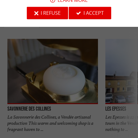
TO DISCOVER
AROUND
I REFUSE
I ACCEPT
Discover
Information
Accommodation
Savonnerie des Collines
Les Epesses
La Savonnerie des Collines, a Vendée artisanal
Les Epesses is 12 c
production This warm and welcoming shop is a
town in the Vendé
fragrant haven to ...
nothing to ...