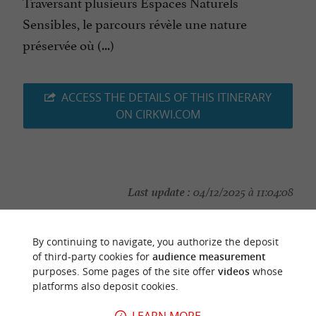
Traversant plusieurs Espaces Naturels
Sensibles, le parcours révèle une nature
préservée où (...)
ACCESS THE DETAILS OF THIS ITINERARY
ON CIRKWI.COM
Last update :
04/12/2025 à 11:04:08
Source :
Cirkwi
| Office de Tourisme du Pays des Herbiers
Photo credit :
By continuing to navigate, you authorize the deposit
OT Les Herbiers - C.Bodin
of third-party cookies for
audience measurement
purposes. Some pages of the site offer
videos
whose
platforms also deposit cookies.
LEARN MORE