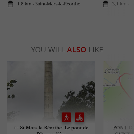
1,8 km - Saint-Mars-la-Réorthe
3,1 km - L
YOU WILL
ALSO
LIKE
1 - St Mars la Réorthe- Le pont de
PONT DE