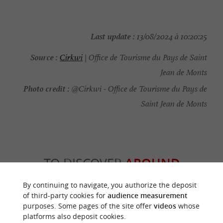
Last update :
13/08/2024 à 10:20:25
Source :
Cirkwi
| Office de Tourisme du Pays de Saint
Jean de Monts
Photo credit :
@Cirkwi - Office de Tourisme du Pays de
Saint Jean de Monts
TO DISCOVER
AROUND
By continuing to navigate, you authorize the deposit
Discover
Information
Accommodation
of third-party cookies for
audience measurement
purposes. Some pages of the site offer
videos
whose
platforms also deposit cookies.