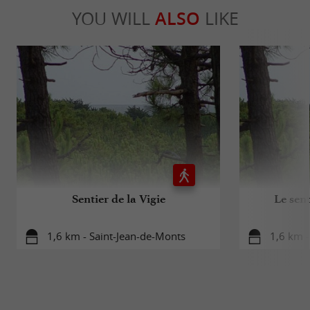
YOU WILL
ALSO
LIKE
Sentier de la Vigie
Le sent
1,6 km - Saint-Jean-de-Monts
1,6 km -