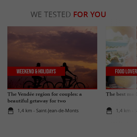
WE TESTED
FOR YOU
Weekend & Holidays
Food Love
The Vendée region for couples: a
The best mar
beautiful getaway for two
1,4 km - Saint-Jean-de-Monts
1,4 km - 