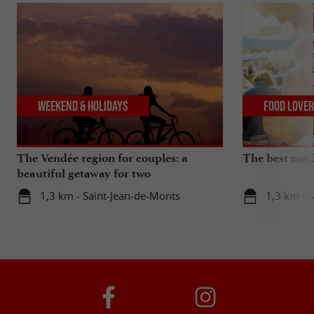
Weekend & Holidays
Food Love
The Vendée region for couples: a
The best mar
beautiful getaway for two
1,3 km - Saint-Jean-de-Monts
1,3 km - 