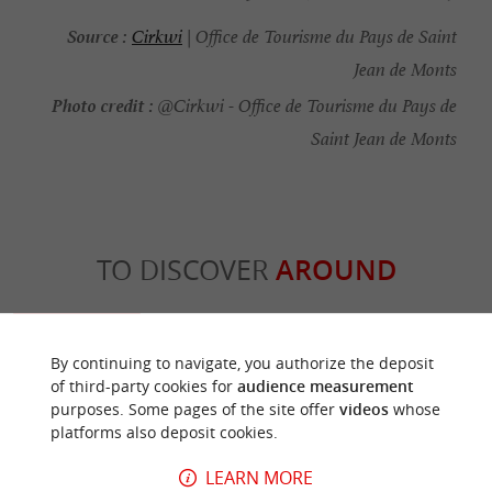
Source :
Cirkwi
| Office de Tourisme du Pays de Saint
Jean de Monts
Photo credit :
@Cirkwi - Office de Tourisme du Pays de
Saint Jean de Monts
TO DISCOVER
AROUND
Discover
Information
Accommodation
By continuing to navigate, you authorize the deposit
of third-party cookies for
audience measurement
purposes. Some pages of the site offer
videos
whose
platforms also deposit cookies.
LEARN MORE