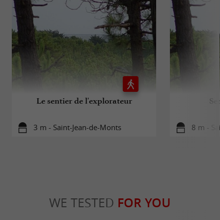
Le sentier de l'explorateur
Sen
3 m - Saint-Jean-de-Monts
8 m - Sa
WE TESTED
FOR YOU