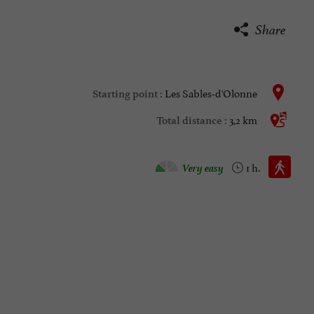
Share
Les Sables-d'Olonne
Starting point :
3,2 km
Total distance :
Walking :
Very easy
1 h.