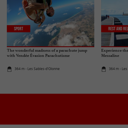
Sport
Rest and re
The wonderful madness of a parachute jump
Experience the 
with Vendée Évasion Parachutisme
Messaline
364 m - Les Sables-d'Olonne
364 m - Les