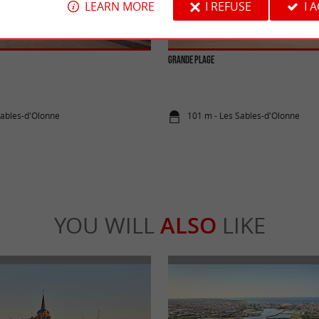
LEARN MORE
I REFUSE
I 
Grande Plage
Sables-d'Olonne
101 m - Les Sables-d'Olonne
YOU WILL
ALSO
LIKE