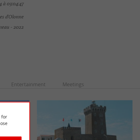
4 à 03:04:47
es d'Olonne
neau - 2022
Entertainment
Meetings
 for
ose