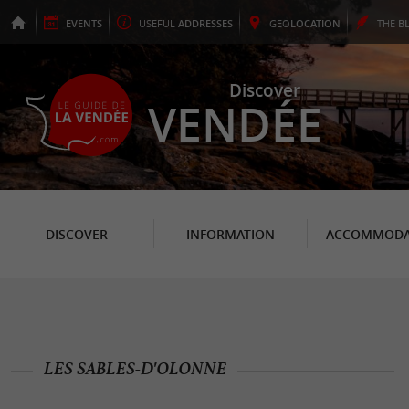
EVENTS
USEFUL
ADDRESSES
GEO
LOCATION
THE
B
Discover
VENDÉE
DISCOVER
INFORMATION
ACCOMMODA
LES SABLES-D'OLONNE