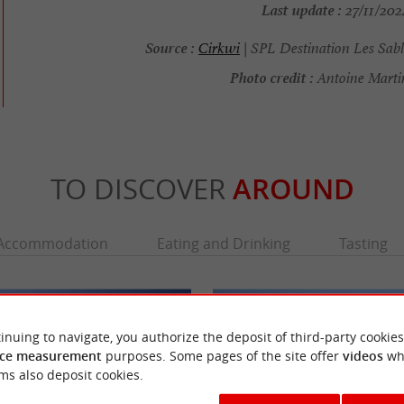
Last update :
27/11/202
Source :
Cirkwi
| SPL Destination Les Sabl
Photo credit :
Antoine Marti
TO DISCOVER
AROUND
Accommodation
Eating and Drinking
Tasting
inuing to navigate, you authorize the deposit of third-party cookies
ce measurement
purposes. Some pages of the site offer
videos
wh
ms also deposit cookies.