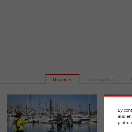
Discover
Information
By cont
audien
platfor