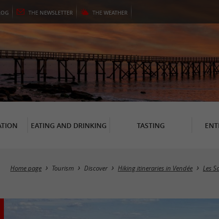
LOG
THE
NEWSLETTER
THE
WEATHER
TION
EATING AND DRINKING
TASTING
ENT
Home page
Tourism
Discover
Hiking itineraries in Vendée
Les S