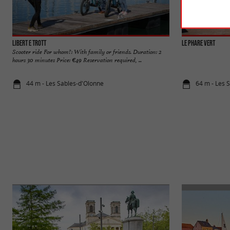
Libert E Trott
LE PHARE VERT
Scooter ride For whom?: With family or friends. Duration: 2
hours 30 minutes Price: €49 Reservation required, ...
44 m - Les Sables-d'Olonne
64 m - Les 