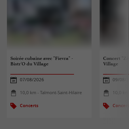
Soirée cubaine avec "Fievra" -
Concert "Zé
Bistr'O du Village
Village
07/08/2026
09/08/
10,0 km - Talmont-Saint-Hilaire
10,0 km 
Concerts
Concert