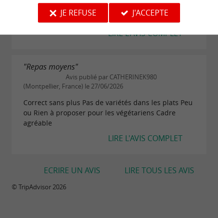
hommage! Carte renouvelée très régulièrement
JE REFUSE
J'ACCEPTE
avec inventivité, produits frais traités...
LIRE L'AVIS COMPLET
"Repas moyens"
Avis publié par CATHERINEK980
(Montpellier, France) le 27/06/2026
Correct sans plus Pas de variétés dans les plats Peu
ou Rien à proposer pour les végétariens Cadre
agréable
LIRE L'AVIS COMPLET
ECRIRE UN AVIS
LIRE TOUS LES AVIS
© TripAdvisor 2026