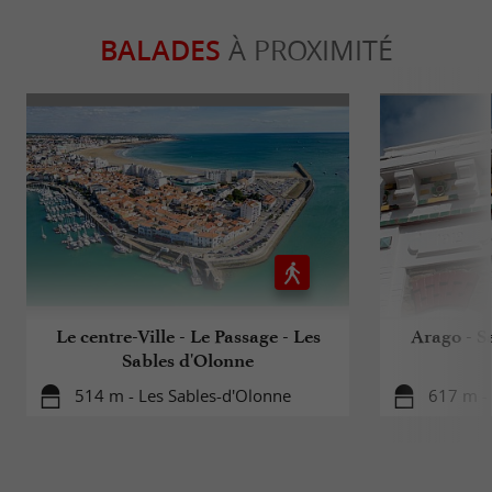
BALADES
À PROXIMITÉ
Le centre-Ville - Le Passage - Les
Arago - Sa
Sables d'Olonne
514 m - Les Sables-d'Olonne
617 m -