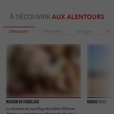
À DÉCOUVRIR
AUX ALENTOURS
Découvrir
S'informer
Se loger
Se r
Museum du Coquillage
Grande Plage
Le Muséum du coquillage des Sables-d’Olonne
détient une gigantesque collection de plus de 50