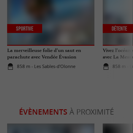
Sportive
Détente
La merveilleuse folie d’un saut en
Vivez l’océan
parachute avec Vendée Évasion
avec La Messa
Parachutisme
858 m - Les Sables-d'Olonne
858 m - L
ÉVÈNEMENTS
À PROXIMITÉ