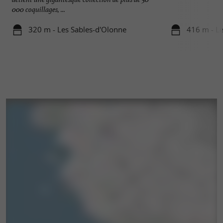
000 coquillages, ...
320 m - Les Sables-d'Olonne
416 m - Le