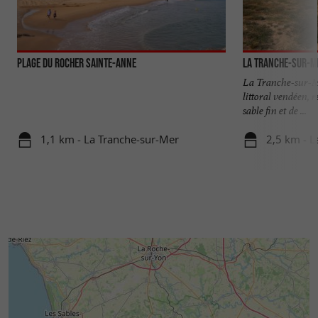
Plage du Rocher Sainte-Anne
La Tranche-sur-M
La Tranche-sur-Me
littoral vendéen, 
sable fin et de ...
1,1 km - La Tranche-sur-Mer
2,5 km - L