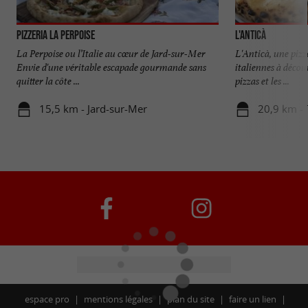
Pizzeria la Perpoise
L'Anticà
La Perpoise ou l’Italie au cœur de Jard-sur-Mer
L'Anticà, une pizz
Envie d'une véritable escapade gourmande sans
italiennes à décou
quitter la côte ...
pizzas et les ...
15,5 km - Jard-sur-Mer
20,9 km - 
espace pro
mentions légales
plan du site
faire un lien