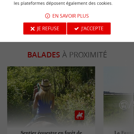
les plateformes déposent également des cookies.
ECRIRE UN AVIS
LIRE TOUS LES AVIS
EN SAVOIR PLUS
© Google 2026
JE REFUSE
J'ACCEPTE
BALADES
À PROXIMITÉ
Sentier équestre en forêt de
La Faute