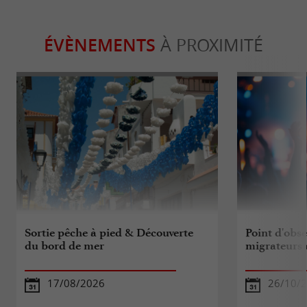
ÉVÈNEMENTS
À PROXIMITÉ
Sortie pêche à pied & Découverte
Point d'obse
du bord de mer
migrateurs d
17/08/2026
26/10/