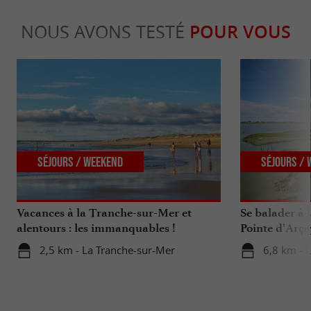
NOUS AVONS TESTÉ
POUR VOUS
Séjours / Weekend
Séjours /
Vacances à la Tranche-sur-Mer et
Se balader à 
alentours : les immanquables !
Pointe d’Arça
2,5 km - La Tranche-sur-Mer
6,8 km - 