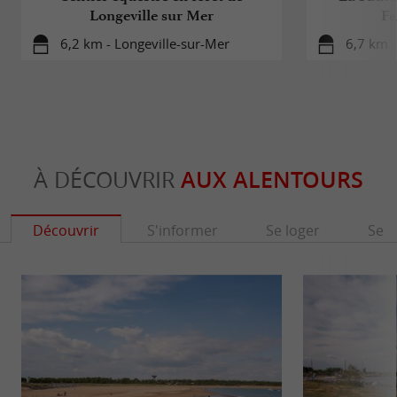
Longeville sur Mer
Fa
6,2 km - Longeville-sur-Mer
6,7 km -
À DÉCOUVRIR
AUX ALENTOURS
Découvrir
S'informer
Se loger
Se r