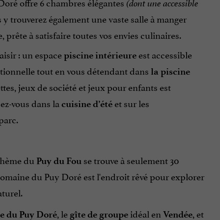
Doré offre 6 chambres élégantes
(dont une accessible
s y trouverez également une vaste salle à manger
 prête à satisfaire toutes vos envies culinaires.
aisir : un espace
est accessible
piscine intérieure
eptionnelle tout en vous détendant dans
la piscine
ttes, jeux de société et jeux pour enfants est
ez-vous dans la
et sur les
cuisine d’été
parc.
à thème du
se trouve à seulement 30
Puy du Fou
omaine du Puy Doré est l'endroit rêvé pour explorer
turel.
, le
idéal en
, et
 du Puy Doré
gîte de groupe
Vendée