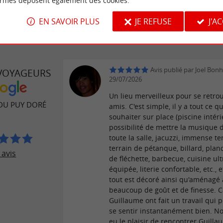
ormes déposent également des cookies.
EN SAVOIR PLUS
JE REFUSE
J'A
Avis publié par Joel Bonh
 VOYAGEURS
29/07/2026
Un lieu merveilleux pour se retro
DU PUY DORÉ
amis. C'est simple, il y a tout ce q
souhaiter sur place (piscine intér
possibilité de mettre la musique 
toute la salle, jacuzzi, immense te
terrain de pétanque, billard, plan
 avis
de fléchette, barbecue, cuisine ult
équipée, literie confortable, etc., et
tout est décoré ainsi qu'aménagé
beaucoup de goût et de finesse. C
Guillaume ont fait un travail qui 
se sentir instantanément bien. N
eu le plaisir de rencontrer Guilla