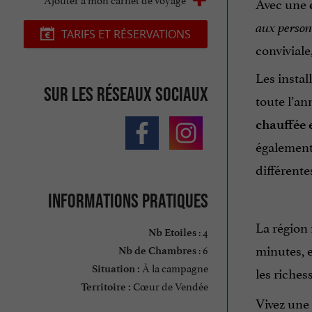
Avec une
aux person
TARIFS ET RÉSERVATIONS
conviviale
Les instal
Sur les réseaux sociaux
toute l’an
chauffée e
également
différent
Informations pratiques
La région 
: 4
Nb Etoiles
minutes, e
: 6
Nb de Chambres
À la campagne
les riches
Situation :
Cœur de Vendée
Territoire :
Vivez une