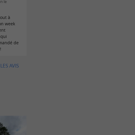
n le
tout à
bon week
ent
 qui
emandé de
!
LES AVIS