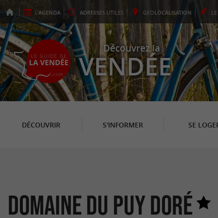
L'
AGENDA
ADRESSES
UTILES
GEO
LOCALISATION
L
Découvrez la
VENDÉE
DÉCOUVRIR
S'INFORMER
SE LOGE
Domaine du Puy Doré