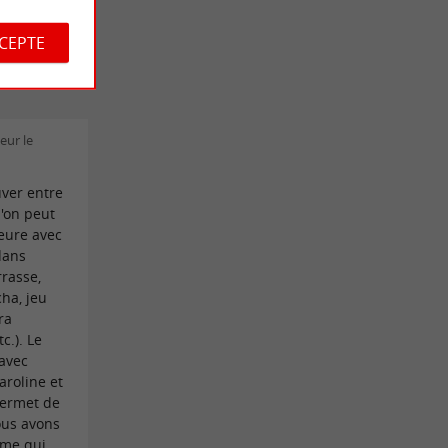
CCEPTE
eur le
uver entre
u'on peut
ieure avec
dans
rrasse,
cha, jeu
ra
c.). Le
 avec
aroline et
permet de
ous avons
ume qui