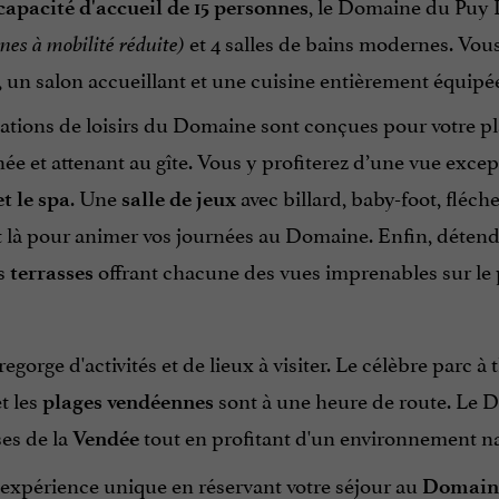
, le Domaine du Puy 
capacité d'accueil de 15 personnes
et 4 salles de bains modernes. Vou
nes à mobilité réduite)
, un salon accueillant et une cuisine entièrement équipée,
lations de loisirs du Domaine sont conçues pour votre pl
née et attenant au gîte. Vous y profiterez d’une vue exc
. Une
avec billard, baby-foot, fléche
t le spa
salle de jeux
 là pour animer vos journées au Domaine. Enfin, détend
es
offrant chacune des vues imprenables sur le 
terrasses
regorge d'activités et de lieux à visiter. Le célèbre parc 
t les
sont à une heure de route. Le D
plages vendéennes
ses de la
tout en profitant d'un environnement na
Vendée
 expérience unique en réservant votre séjour au
Domaine