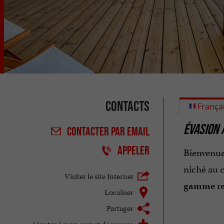
Contacts
França
ÉVASION 
CONTACTER
PAR EMAIL
APPELER
Bienvenue
niché au c
Visiter le site Internet
re
gamme
Localiser
Partager
Ajouter à mon carnet de voyage