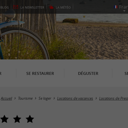
E
BLOG
LA
NEWSLETTER
LA
MÉTÉO
R
SE RESTAURER
DÉGUSTER
S
Accueil
Tourisme
Se loger
Locations de vacances
Locations de Pres