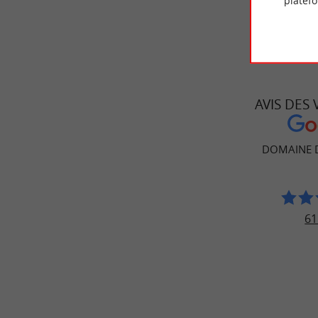
platef
AVIS DES
DOMAINE 
61