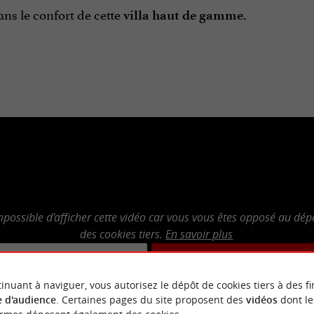
ns le confort de cette
villa haut de gamme.
mpossible d'afficher cette vidéo car vous vous êtes opposé au dép
des cookies tiers.
En savoir plus
PTER LES COOKIES TIERS
OUVRIR LA PAGE DE LA 
inuant à naviguer, vous autorisez le dépôt de cookies tiers à des fi
 d'audience
. Certaines pages du site proposent des
vidéos
dont le