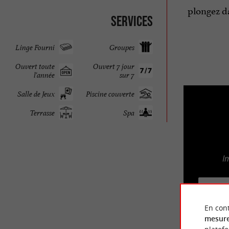
plongez da
Services
Linge Fourni
Groupes
Ouvert toute
Ouvert 7 jour
l'année
sur 7
Salle de Jeux
Piscine couverte
Terrasse
Spa
I
ACCE
En cont
mesure