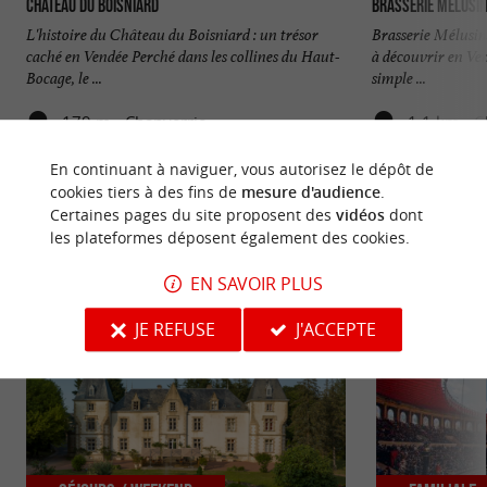
Château du Boisniard
Brasserie Mélusi
L'histoire du Château du Boisniard : un trésor
Brasserie Mélusine
caché en Vendée Perché dans les collines du Haut-
à découvrir en Ven
Bocage, le ...
simple ...
179 m - Chanverrie
1,1 km - 
En continuant à naviguer, vous autorisez le dépôt de
cookies tiers à des fins de
mesure d'audience
.
Certaines pages du site proposent des
vidéos
dont
les plateformes déposent également des cookies.
NOUS AVONS TESTÉ
POUR VOUS
EN SAVOIR PLUS
JE REFUSE
J'ACCEPTE