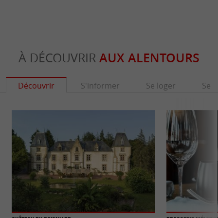
À DÉCOUVRIR
AUX ALENTOURS
Découvrir
S'informer
Se loger
Se r