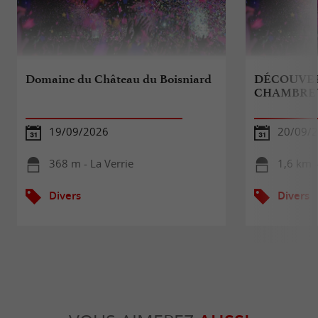
Domaine du Château du Boisniard
DÉCOUVER
CHAMBRE
19/09/2026
20/09/
368 m - La Verrie
1,6 km -
Divers
Divers