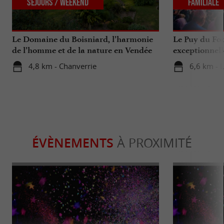
Séjours / Weekend
Familiale
Le Domaine du Boisniard, l’harmonie
Le Puy du Fou
de l’homme et de la nature en Vendée
exceptionnell
4,8 km - Chanverrie
6,6 km - 
ÉVÈNEMENTS
À PROXIMITÉ