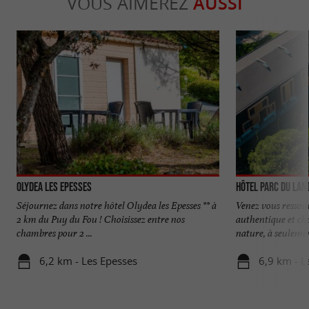
VOUS AIMEREZ
AUSSI
Olydea Les Epesses
Hôtel Parc du Lan
Séjournez dans notre hôtel Olydea les Epesses ** à
Venez vous ressou
2 km du Puy du Fou ! Choisissez entre nos
authentique et ch
chambres pour 2 ...
nature, à seulement
6,2 km - Les Epesses
6,9 km - L