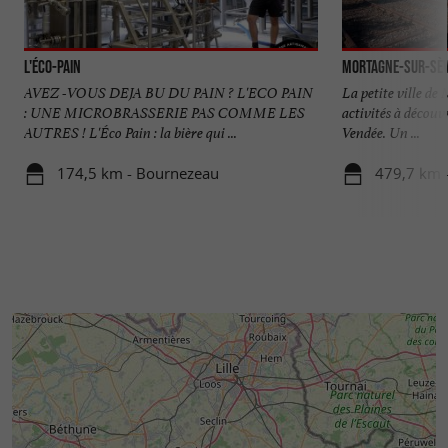
L'Éco-Pain
Mortagne-sur-Sè
AVEZ -VOUS DEJA BU DU PAIN ? L'ECO PAIN
La petite ville de
: UNE MICROBRASSERIE PAS COMME LES
activités à découvr
AUTRES ! L'Éco Pain : la bière qui ...
Vendée. Un ...
174,5 km - Bournezeau
479,7 km 