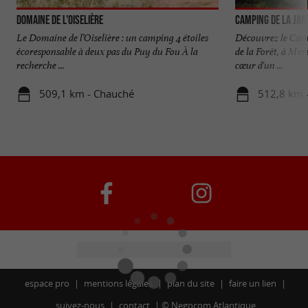
Domaine de L'Oiselière
Camping de la Jam
Le Domaine de l’Oiselière : un camping 4 étoiles
Découvrez le Cam
écoresponsable à deux pas du Puy du Fou À la
de la Forêt, à Me
recherche ...
cœur d'un ...
509,1 km - Chauché
512,8 km 
espace pro
mentions légales
plan du site
faire un lien
suivez-nous
contact
©
Negocom Atlantique