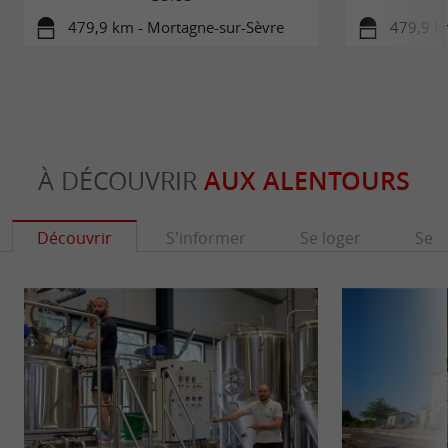
479,9 km - Mortagne-sur-Sèvre
479,9 k
À DÉCOUVRIR
AUX ALENTOURS
Découvrir
S'informer
Se loger
Se r