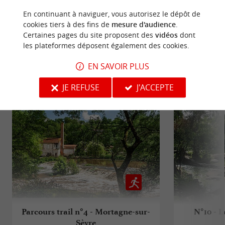
ECRIRE UN AVIS
LIRE TOUS LES AVIS
En continuant à naviguer, vous autorisez le dépôt de
cookies tiers à des fins de
mesure d'audience
.
© Google 2026
Certaines pages du site proposent des
vidéos
dont
les plateformes déposent également des cookies.
EN SAVOIR PLUS
BALADES
À PROXIMITÉ
JE REFUSE
J'ACCEPTE
Parcours trail n°4 - Mortagne-sur-
N°10 - L
Sèvre