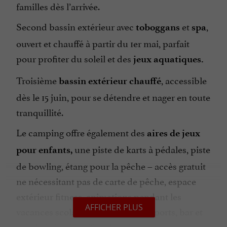
familles dès l’arrivée.
Second bassin extérieur avec
et
,
toboggans
spa
ouvert et chauffé à partir du 1er mai, parfait
pour profiter du soleil et des
jeux aquatiques.
Troisième
, accessible
bassin extérieur chauffé
dès le 15 juin, pour se détendre et nager en toute
tranquillité.
Le camping offre également des
aires de jeux
une piste de karts à pédales, piste
pour enfants,
de bowling, étang pour la pêche – accès gratuit
ne nécessitant pas de carte de pêche, espace
extérieur fitness, animations pendant les
AFFICHER PLUS
vacances scolaires, terrains multisports, bar et
snack, épicerie, wifi, et laverie.