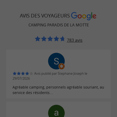
Idéalement situé, au carrefour de deux
AVIS DES VOYAGEURS
autoroutes, le camping permet de découvrir la
Vendée touristique : patrimoine local,
CAMPING PARADIS DE LA MOTTE
gastronomie régionale.
783 avis
Le Camping de la Motte garantit accueil
chaleureux, service de qualité et ambiance
familiale. C’est la destination parfaite pour un
séjour proche du Puy du Fou, des vacances en
Avis publié par Stephane Joseph le
Vendée réussies et des week-ends détente en
29/07/2026
pleine nature.
Agréable camping, personnels agréable souriant, au
service des résidents...
Consultez leur brochure
ici
!