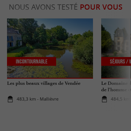
NOUS AVONS TESTÉ
POUR VOUS
Incontournable
Séjours /
Les plus beaux villages de Vendée
Le Domaine d
de l’homme et
483,3 km - Mallièvre
484,5 km 