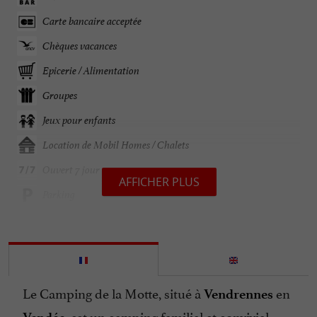
Carte bancaire acceptée
Chèques vacances
Epicerie / Alimentation
Groupes
Jeux pour enfants
Location de Mobil Homes / Chalets
Ouvert 7 jour sur 7
AFFICHER PLUS
Parking
Piscine
Piscine chauffée
Piscine couverte
Le Camping de la Motte, situé à
en
Vendrennes
Snack /Pizza à emporter
, est un camping familial et convivial