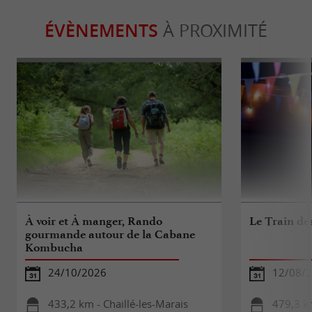
ÉVÈNEMENTS
À PROXIMITÉ
À voir et À manger, Rando
Le Train des
gourmande autour de la Cabane
Kombucha
24/10/2026
12/08/
433,2 km - Chaillé-les-Marais
479,3 k