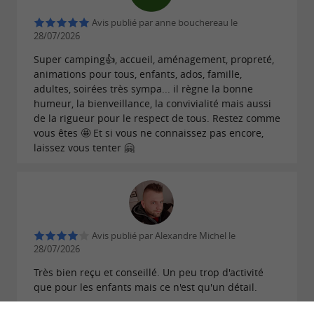
Avis publié par anne bouchereau le
28/07/2026
Super camping👍, accueil, aménagement, propreté,
animations pour tous, enfants, ados, famille,
adultes, soirées très sympa... il règne la bonne
humeur, la bienveillance, la convivialité mais aussi
de la rigueur pour le respect de tous. Restez comme
vous êtes 🤩 Et si vous ne connaissez pas encore,
laissez vous tenter 🤗
Avis publié par Alexandre Michel le
28/07/2026
Très bien reçu et conseillé. Un peu trop d'activité
que pour les enfants mais ce n'est qu'un détail.