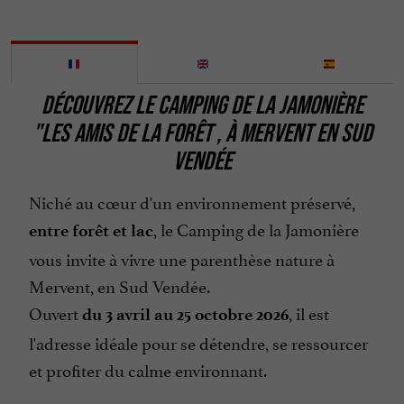
Espèces
Groupes
Jeux pour enfants
DÉCOUVREZ LE CAMPING DE LA JAMONIÈRE
Lave Linge
"LES AMIS DE LA FORÊT , À MERVENT EN SUD
Location de Mobil Homes
VENDÉE
Location de Tentes / Caravanes
Niché au cœur d'un environnement préservé,
Location de draps
, le Camping de la Jamonière
entre forêt et lac
Micro Onde
vous invite à vivre une parenthèse nature à
Parle anglais
Mervent, en Sud Vendée.
Parle espagnol
Ouvert
, il est
du 3 avril au 25 octobre 2026
Ping pong
l'adresse idéale pour se détendre, se ressourcer
Terrasse
et profiter du calme environnant.