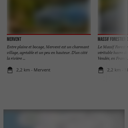
Détendez-vous dans son grand salon avec vue
panoramique sur l'étang, préparez-vous un
encas dans sa cuisine toute équipée, déjeunez
au soleil sur sa large terrasse en bois et installez-
Mervent
Massif Forestier
vous dans l'une de ses deux chambres (2 lits
Entre plaine et bocage, Mervent est un charmant
Le Massif Foresti
simples, 1 lit double).
village, agréable et un peu en hauteur. D’un côté
véritable havre de
Possibilité d'accueillir jusqu'à 6 personnes grâce
la rivière ...
Vendée, en France. 
au canapé convertible du salon !
2,2 km - Mervent
2,2 km - 