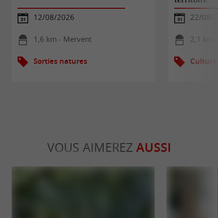
12/08/2026
22/08/
1,6 km - Mervent
2,1 km 
Sorties natures
Culture
VOUS AIMEREZ
AUSSI