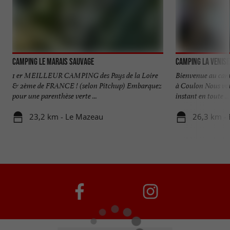
Camping Le Marais Sauvage
Camping La Venise
1 er MEILLEUR CAMPING des Pays de la Loire
Bienvenue au campi
& 2ème de FRANCE ! (selon Pitchup) Embarquez
à Coulon Nous vou
pour une parenthèse verte ...
instant en toute ...
23,2 km - Le Mazeau
26,3 km -