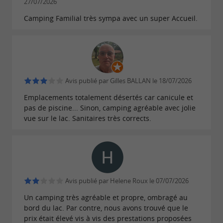
27/07/2026
6/8 personnes - 3
Lodge Cocoon :
Camping Familial très sympa avec un super Accueil.
Chambres
Cet hébergement insolite en toile et bois de
34
est idéal pour
. Sa
m²
6 vacanciers
grande
, avec vue sur le plan
terrasse semi-ombragée
Avis publié par Gilles BALLAN le 18/07/2026
d'eau, est parfaite pour profiter pleinement de
Emplacements totalement désertés car canicule et
l'environnement naturel.
pas de piscine... Sinon, camping agréable avec jolie
vue sur le lac. Sanitaires très corrects.
À l'intérieur, vous trouverez un
espace de vie
, une
convivial avec canapé et rangements
ainsi qu'une
cuisine aménagée et équipée
salle
. Côté nuit,
de bain avec toilettes séparées
Avis publié par Helene Roux le 07/07/2026
chacun dispose de son espace grâce aux
trois
Un camping très agréable et propre, ombragé au
: lit double, lits simples ou lits
bord du lac. Par contre, nous avons trouvé que le
chambres
prix était élevé vis à vis des prestations proposées