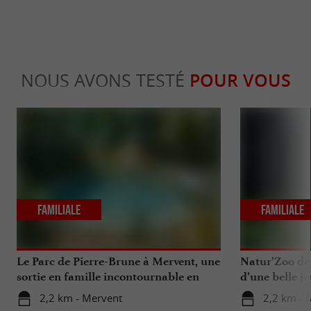
NOUS AVONS TESTÉ
POUR VOUS
Familiale
Familiale
Le Parc de Pierre-Brune à Mervent, une
Natur’Zoo de
sortie en famille incontournable en
d’une belle j
Vendée
2,2 km - Mervent
2,2 km - 