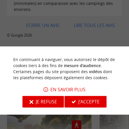
superposés.
(minimales) en comparaison avec les campings des
Possibilité d'accueillir jusqu'à 8 personnes grâce
environs.
au canapé convertible !
ECRIRE UN AVIS
LIRE TOUS LES AVIS
4 personnes - 2
Mobil-home Confort :
© Google 2026
Chambres
Ce
est
mobil-home fonctionnel et agréable
En continuant à naviguer, vous autorisez le dépôt de
idéal pour un séjour en toute simplicité.
BALADES
À PROXIMITÉ
cookies tiers à des fins de
mesure d'audience
.
Avec sa terrasse semi-couverte, sa cuisine toute
Certaines pages du site proposent des
vidéos
dont
les plateformes déposent également des cookies.
équipée, sa chambre parentale et celle pour les
enfants, il vous offre tout le nécessaire pour un
EN SAVOIR PLUS
séjour réussit !
JE REFUSE
J'ACCEPTE
4/5 personnes -
Mobil-home Premium A :
2 Chambres