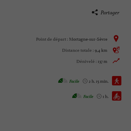
Partager
Mortagne-sur-Sèvre
Point de départ :
9,4 km
Distance totale :
137 m
Dénivelé :
Marche à pied :
Facile
2 h. 15 min.
Vtt :
Facile
1 h.