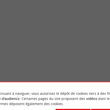
ure
Château de Mortagne-sur-Sèvre
re est un jardin public sur les hauteurs de
Le Château de Mortagne-sur-Sèvre est un a
 C’est un espace vert ...
du début du 14ème siècle. Cette bâtisse a une 
tagne-sur-Sèvre
959 m - Mortagne-sur-Sèvre
VOUS AIMEREZ
AUSSI
inuant à naviguer, vous autorisez le dépôt de cookies tiers à des fi
 d'audience
. Certaines pages du site proposent des
vidéos
dont le
ormes déposent également des cookies.