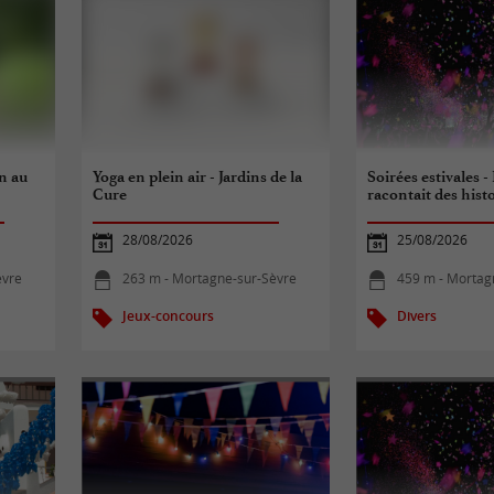
n au
Yoga en plein air - Jardins de la
Soirées estivales -
Cure
racontait des histo
28/08/2026
25/08/2026
èvre
263 m - Mortagne-sur-Sèvre
459 m - Mortag
Jeux-concours
Divers