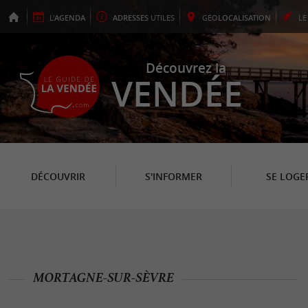
L'
AGENDA
ADRESSES
UTILES
GEO
LOCALISATION
L
Découvrez la
VENDÉE
DÉCOUVRIR
S'INFORMER
SE LOGE
MORTAGNE-SUR-SÈVRE