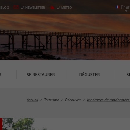
E
BLOG
LA
NEWSLETTER
LA
MÉTÉO
R
SE RESTAURER
DÉGUSTER
S
Accueil
Tourisme
Découvrir
Itinéraires de randonnées