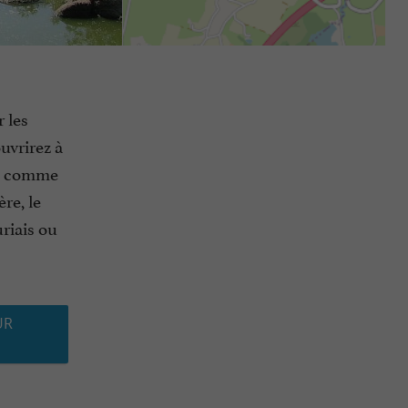
 les
uvrirez à
an, comme
re, le
uriais ou
UR