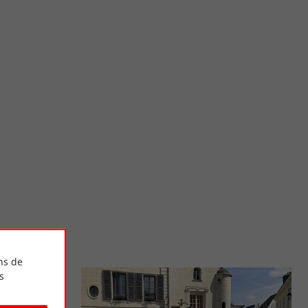
Parc de la Barbiniere
ncien château fort,
Le Parc de la Barbinière est un domaine forestier sur la
...
commune de Saint-Laurent-sur-Sèvre, au sud de Cholet. De ...
4,9 km - Saint-Laurent-sur-Sèvre
ns de
s