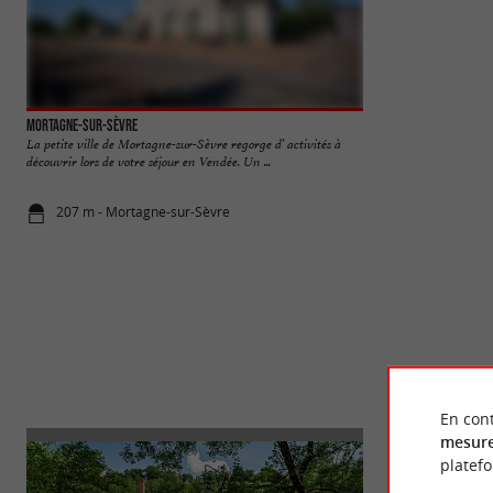
Mortagne-sur-Sèvre
Les Jardins de la C
La petite ville de Mortagne-sur-Sèvre regorge d’ activités à
Les Jardins de la Cu
découvrir lors de votre séjour en Vendée. Un ...
Mortagne-sur-Sèvre.
207 m - Mortagne-sur-Sèvre
263 m - Mor
En cont
mesure
platef