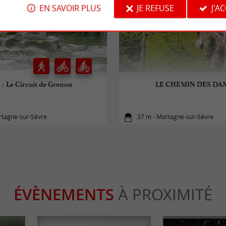
EN SAVOIR PLUS
JE REFUSE
J'A
 - Le Circuit de Grenon
LE CHEMIN DES DA
rtagne-sur-Sèvre
37 m - Mortagne-sur-Sèvre
ÉVÈNEMENTS
À PROXIMITÉ