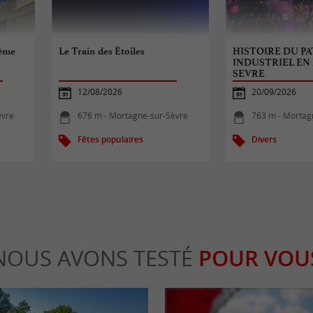
2ème
Le Train des Étoiles
HISTOIRE DU P
INDUSTRIEL EN
SEVRE
12/08/2026
20/09/2026
èvre
676 m - Mortagne-sur-Sèvre
763 m - Mortag
Fêtes populaires
Divers
NOUS AVONS TESTÉ
POUR VOU