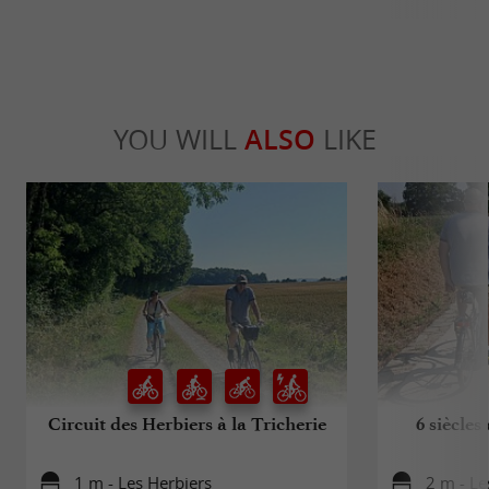
YOU WILL
ALSO
LIKE
Circuit des Herbiers à la Tricherie
6 siècles
1 m - Les Herbiers
2 m - Le