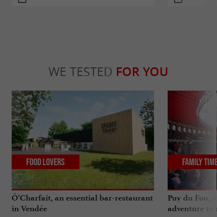
WE TESTED
FOR YOU
Food Lovers
Family Tim
Ô’Charfait, an essential bar-restaurant
Puy du Fou, a
in Vendée
adventure to 