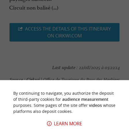
Circuit non balisé (...)
ACCESS THE DETAILS OF THIS ITINERARY
ON CIRKWI.COM
Last update :
22/08/2025 à 03:22:14
Source :
Cirkwi
| Office de Tourisme du Pays des Herbiers
Photo credit :
llanglet- OT Les Herbiers
By continuing to navigate, you authorize the deposit
of third-party cookies for
audience measurement
purposes. Some pages of the site offer
videos
whose
platforms also deposit cookies.
TO DISCOVER
AROUND
LEARN MORE