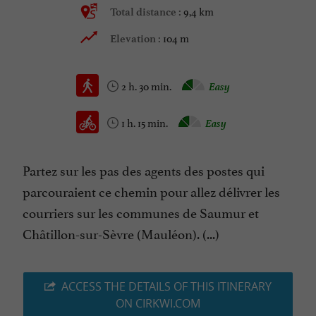
9,4 km
Total distance :
104 m
Elevation :
2 h. 30 min.
Easy
1 h. 15 min.
Easy
Partez sur les pas des agents des postes qui
parcouraient ce chemin pour allez délivrer les
courriers sur les communes de Saumur et
Châtillon-sur-Sèvre (Mauléon). (...)
ACCESS THE DETAILS OF THIS ITINERARY
ON CIRKWI.COM