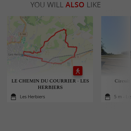
YOU WILL
ALSO
LIKE
LE CHEMIN DU COURRIER - LES
Circuit
HERBIERS
Les Herbiers
5 m - Le