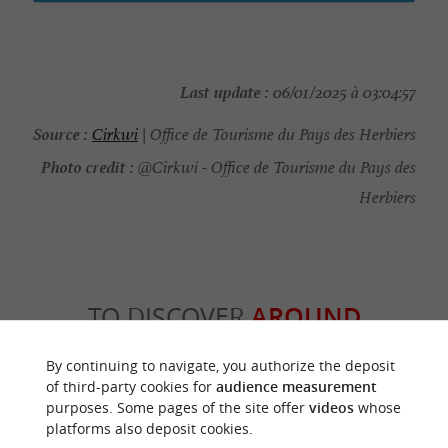
Last update :
06/01/2025 à 03:04:57
Source :
Cirkwi
| Office de Tourisme du Pays des Herbiers
Photo credit :
@Cirkwi - Office de Tourisme du Pays des
Herbiers
TO DISCOVER
AROUND
By continuing to navigate, you authorize the deposit
Discover
Information
Accommodation
of third-party cookies for
audience measurement
purposes. Some pages of the site offer
videos
whose
platforms also deposit cookies.