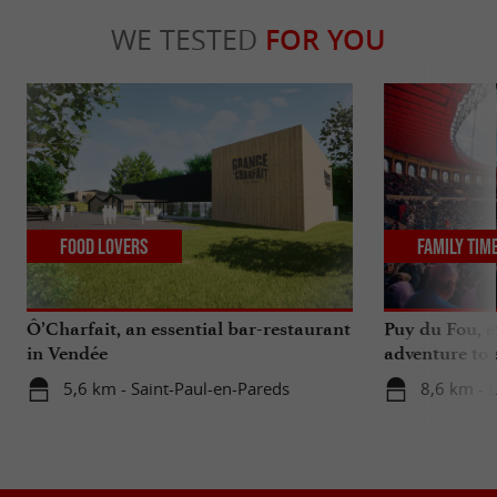
WE TESTED
FOR YOU
Food Lovers
Family Tim
Ô’Charfait, an essential bar-restaurant
Puy du Fou, a
in Vendée
adventure to 
5,6 km - Saint-Paul-en-Pareds
8,6 km - 