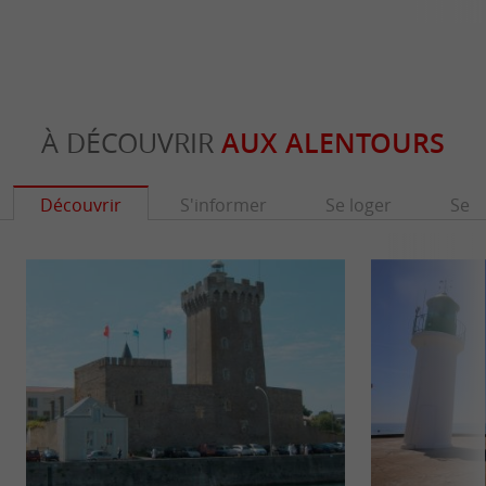
À DÉCOUVRIR
AUX ALENTOURS
Découvrir
S'informer
Se loger
Se r