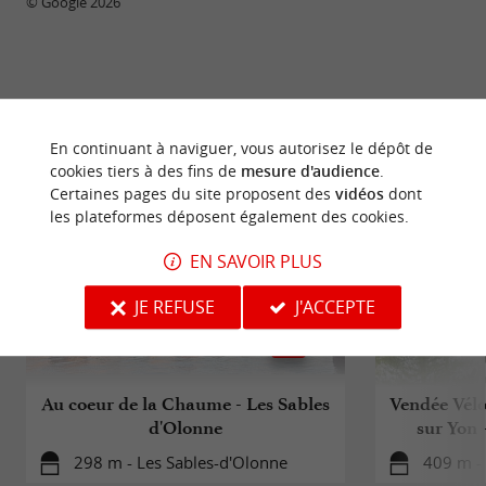
© Google 2026
BALADES
À PROXIMITÉ
En continuant à naviguer, vous autorisez le dépôt de
cookies tiers à des fins de
mesure d'audience
.
Certaines pages du site proposent des
vidéos
dont
les plateformes déposent également des cookies.
EN SAVOIR PLUS
JE REFUSE
J'ACCEPTE
Au coeur de la Chaume - Les Sables
Vendée Vélo
d'Olonne
sur Yon 
298 m - Les Sables-d'Olonne
409 m -