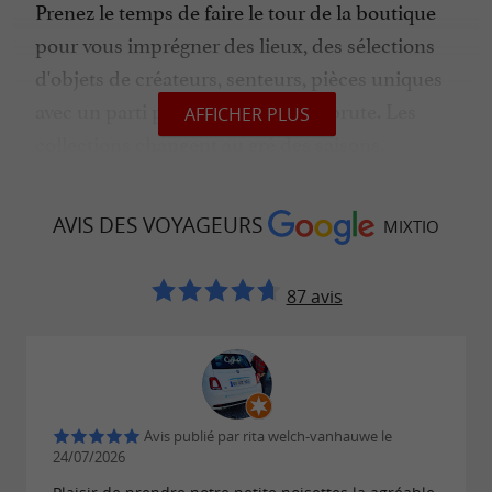
Prenez le temps de faire le tour de la boutique
pour vous imprégner des lieux, des sélections
d'objets de créateurs, senteurs, pièces uniques
avec un parti pris pour la matière brute. Les
AFFICHER PLUS
collections changent au gré des saisons.
Le saviez-vous ?
Mixtio signifie « mélange » en
latin
AVIS DES VOYAGEURS
MIXTIO
87 avis
Avis publié par rita welch-vanhauwe le
24/07/2026