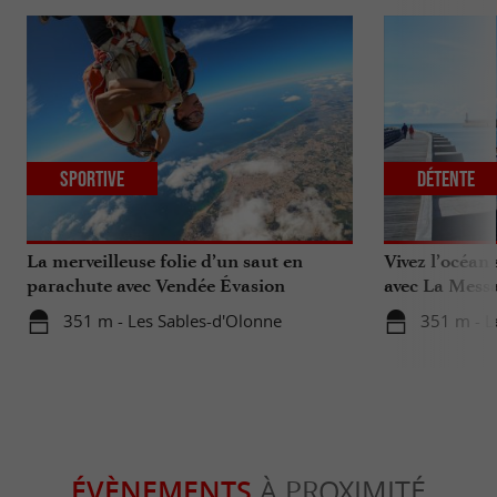
Sportive
Détente
La merveilleuse folie d’un saut en
Vivez l’océan
parachute avec Vendée Évasion
avec La Messa
Parachutisme
351 m - Les Sables-d'Olonne
351 m - L
ÉVÈNEMENTS
À PROXIMITÉ