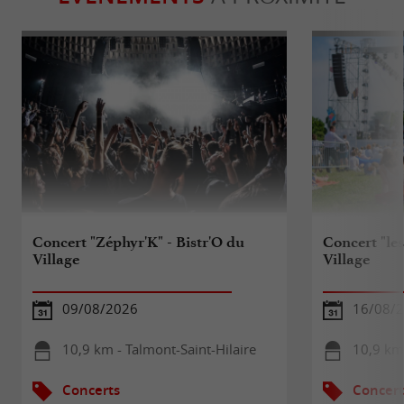
Concert "Zéphyr'K" - Bistr'O du
Concert "le
Village
Village
09/08/2026
16/08/
10,9 km - Talmont-Saint-Hilaire
10,9 km 
Concerts
Concert