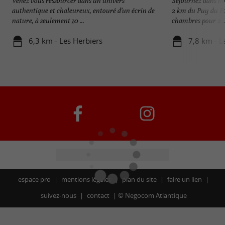
Venez vous ressourcer dans un univers
Séjournez dans not
authentique et chaleureux, entouré d’un écrin de
2 km du Puy du Fo
nature, à seulement 10 ...
chambres pour 2 ..
6,3 km - Les Herbiers
7,8 km - L
espace pro
mentions légales
plan du site
faire un lien
suivez-nous
contact
©
Negocom Atlantique