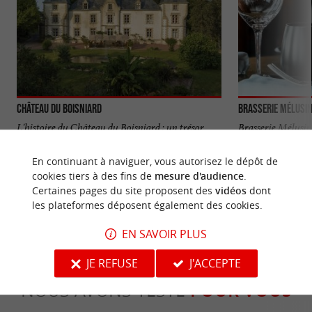
Château du Boisniard
Brasserie Mélusi
L'histoire du Château du Boisniard : un trésor
Brasserie Mélusine
caché en Vendée Perché dans les collines du Haut-
à découvrir en Ven
Bocage, le ...
simple ...
En continuant à naviguer, vous autorisez le dépôt de
cookies tiers à des fins de
mesure d'audience
.
2,2 km - Chanverrie
2,8 km - 
Certaines pages du site proposent des
vidéos
dont
les plateformes déposent également des cookies.
EN SAVOIR PLUS
JE REFUSE
J'ACCEPTE
NOUS AVONS TESTÉ
POUR VOUS