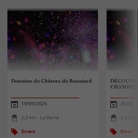
Domaine du Château du Boisniard
DÉCOUVER
CHAMBRE
19/09/2026
20/09/
2,3 km - La Verrie
3,4 km -
Divers
Divers