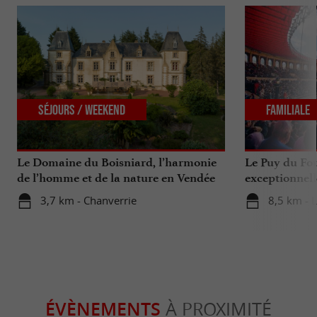
Séjours / Weekend
Familiale
Le Domaine du Boisniard, l’harmonie
Le Puy du Fou
de l’homme et de la nature en Vendée
exceptionnell
3,7 km - Chanverrie
8,5 km - 
ÉVÈNEMENTS
À PROXIMITÉ