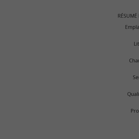
RÉSUMÉ 
Empl
Li
Cha
Se
Quali
Pro