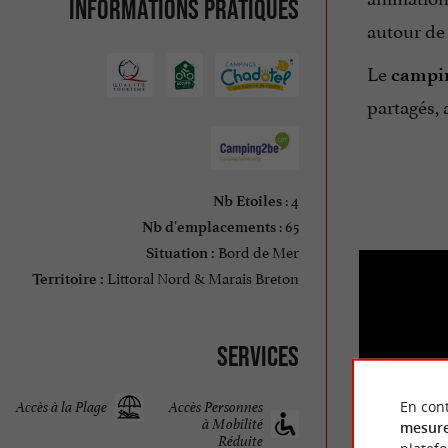
Informations pratiques
autour d
Le
campi
partagés, 
: 4
Nb Etoiles
: 65
Nb d'emplacements
Bord de Mer
Situation :
Littoral Nord & Marais Breton
Territoire :
Services
I
En cont
Accès à la Plage
Accès Personnes
à Mobilité
mesure
Réduite