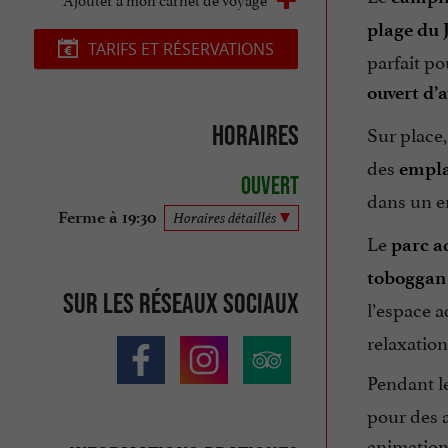
plage du 
TARIFS ET RÉSERVATIONS
parfait po
ouvert d’
Horaires
Sur place,
des
empla
Ouvert
dans un e
Ferme à 19:30
Horaires détaillés
Le
parc a
toboggan
Sur les réseaux sociaux
l’espace a
relaxation
Pendant le
pour des a
animation