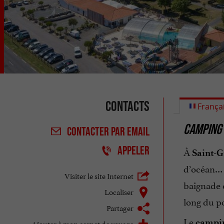
Contacts
França
CAMPING
CONTACTER
PAR EMAIL
APPELER
À
Saint-G
d’océan… e
Visiter le site Internet
baignade 
Localiser
long du po
Partager
Le
campin
Ajouter à mon carnet de voyage