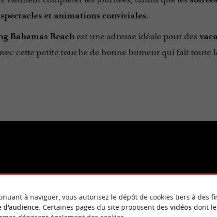
e
.
spectacles et animations conviviales
est une adresse idéale pour des
ng Bahamas Beach
vaca
avec cette petite touche de bonne humeur qui fait toute l
mpossible d'afficher cette vidéo car vous vous êtes opposé au dép
inuant à naviguer, vous autorisez le dépôt de cookies tiers à des fi
des cookies tiers.
En savoir plus
 d'audience
. Certaines pages du site proposent des
vidéos
dont le