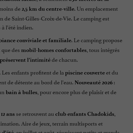
à moins de
. Un emplacement
2,5 km du centre-ville
on de Saint-Gilles-Croix-de-Vie. Le camping est
à l’été indien.
. Le camping propose
iance conviviale et familiale
si que des
, tous intégrés
mobil-homes confortables
de chacun.
 préservent l’intimité
 Les enfants profitent de la
et du
piscine couverte
nt de détente au bord de l’eau.
:
Nouveauté 2026
un
, pour encore plus de plaisir et de
bain à bulles
se retrouvent au
,
 12 ans
club enfants Chadokids
imation. Aire de jeux, terrain multisports et
, en juillet et août, réunissent petits et grands
 d’été