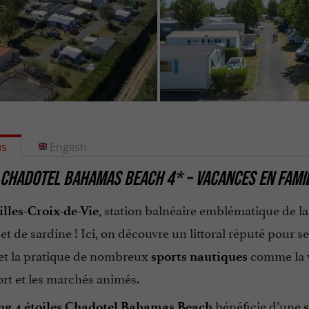
is
English
 CHADOTEL BAHAMAS BEACH 4
*
–
VACANCES EN FAMI
, station balnéaire emblématique de l
illes-Croix-de-Vie
t de sardine ! Ici, on découvre un littoral réputé pour s
et la pratique de nombreux
comme la vo
sports nautiques
rt et les marchés animés.
bénéficie d’une
g 4 étoiles Chadotel Bahamas Beach
s