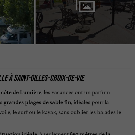
LLE
À
SAINT-GILLES-CROIX-DE-VIE
a
, les vacances ont un parfum
côte de Lumière
es
, idéales pour la
grandes plages de sable fin
ile, le surf ou le kayak, sans oublier les balades le
, à seulement
ituation idéale
850 mètres de la