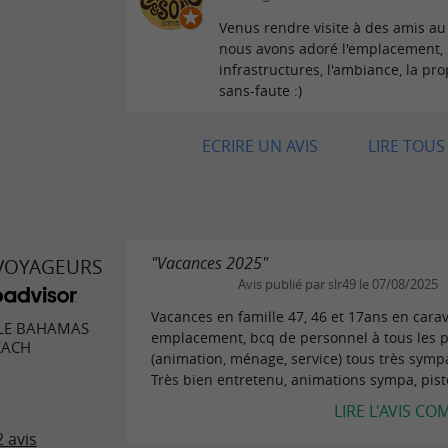
Venus rendre visite à des amis a
nous avons adoré l'emplacement, 
infrastructures, l'ambiance, la pro
sans-faute :)
ECRIRE UN AVIS
LIRE TOUS 
"Vacances 2025"
 VOYAGEURS
Avis publié par slr49 le 07/08/2025
Vacances en famille 47, 46 et 17ans en cara
LE BAHAMAS
emplacement, bcq de personnel à tous les 
EACH
(animation, ménage, service) tous très sym
Très bien entretenu, animations sympa, piste
LIRE L'AVIS CO
 avis