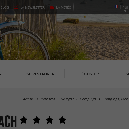
E
BLOG
LA
NEWSLETTER
LA
MÉTÉO
R
SE RESTAURER
DÉGUSTER
S
Accueil
Tourisme
Se loger
Campings
Campings, Mobi
ach