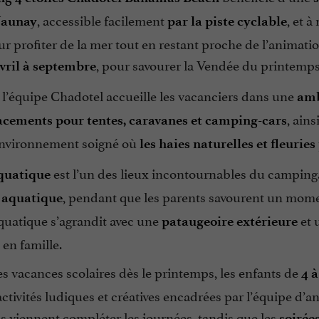
, accessible facilement
, et 
Jaunay
par la piste cyclable
ur profiter de la mer tout en restant proche de l’animati
, pour savourer la Vendée du printemps 
avril à septembre
 l’équipe Chadotel accueille les vacanciers dans une
amb
, ain
cements pour tentes, caravanes et camping-cars
nvironnement soigné où
les haies naturelles et fleuries
est l’un des lieux incontournables du camping.
quatique
, pendant que les parents savourent un mome
 aquatique
quatique s’agrandit avec une
et 
pataugeoire extérieure
 en famille.
s vacances scolaires dès le printemps, les enfants de
4 à
ctivités ludiques et créatives encadrées par l’équipe d’an
s viennent compléter les journées, tandis que les
soirées