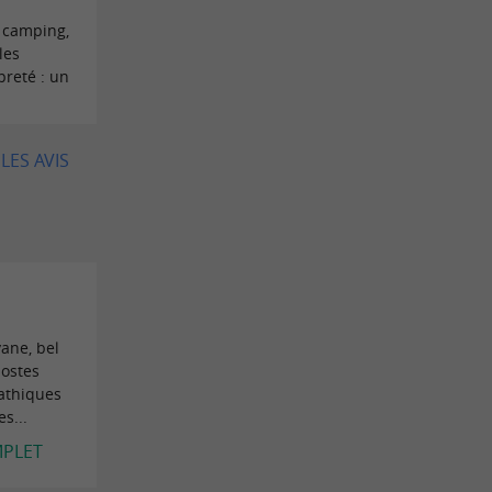
u camping,
les
preté : un
LES AVIS
vane, bel
postes
pathiques
s...
MPLET