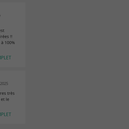
e
est
rées !!
e à 100%
MPLET
/2025
res très
et le
MPLET