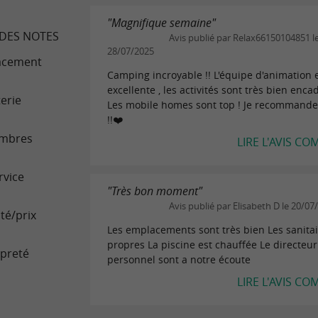
"Magnifique semaine"
DES NOTES
Avis publié par Relax66150104851 l
28/07/2025
acement
Camping incroyable !! L'équipe d'animation 
excellente , les activités sont très bien encad
terie
Les mobile homes sont top ! Je recommand
!!❤️
mbres
LIRE L'AVIS CO
rvice
"Très bon moment"
Avis publié par Elisabeth D le 20/07
té/prix
Les emplacements sont très bien Les sanitai
propres La piscine est chauffée Le directeur 
preté
personnel sont a notre écoute
LIRE L'AVIS CO