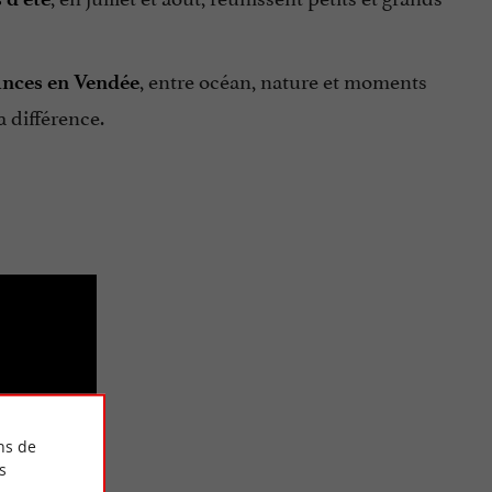
, entre océan, nature et moments
nces en Vendée
a différence.
ôt
ns de
s