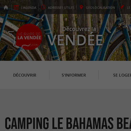
L'
AGENDA
ADRESSES
UTILES
GEO
LOCALISATION
L
Découvrez la
VENDÉE
DÉCOUVRIR
S'INFORMER
SE LOGE
Camping Le Bahamas Be