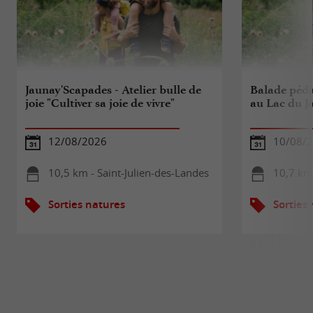
Jaunay'Scapades - Atelier bulle de
Balade péda
joie "Cultiver sa joie de vivre"
au Lac du J
12/08/2026
10/08/
10,5 km - Saint-Julien-des-Landes
10,7 km
Sorties natures
Sorties