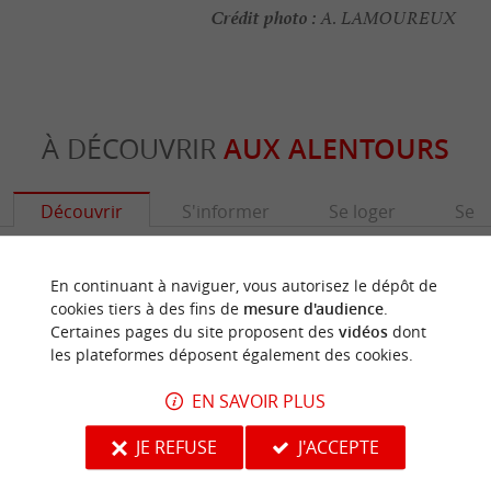
Crédit photo :
A. LAMOUREUX
À DÉCOUVRIR
AUX ALENTOURS
Découvrir
S'informer
Se loger
Se r
En continuant à naviguer, vous autorisez le dépôt de
cookies tiers à des fins de
mesure d'audience
.
Certaines pages du site proposent des
vidéos
dont
les plateformes déposent également des cookies.
EN SAVOIR PLUS
JE REFUSE
J'ACCEPTE