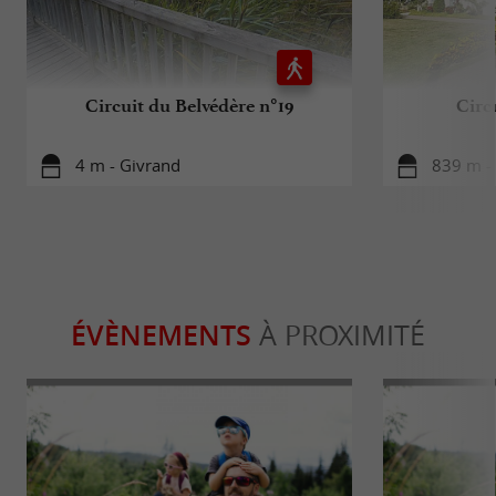
Circuit du Belvédère n°19
Circ
4 m - Givrand
839 m -
ÉVÈNEMENTS
À PROXIMITÉ