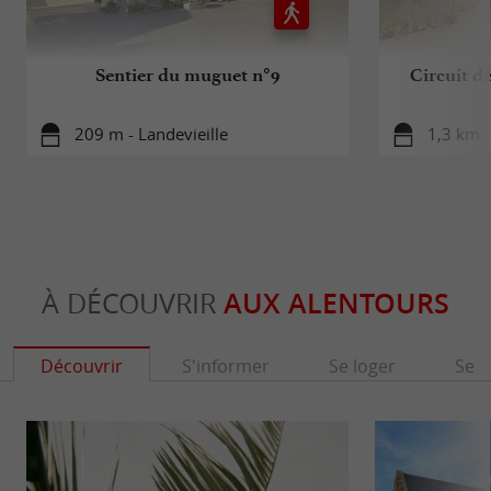
Sentier du muguet n°9
Circuit d
209 m - Landevieille
1,3 km -
À DÉCOUVRIR
AUX ALENTOURS
Découvrir
S'informer
Se loger
Se r