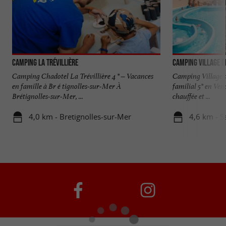
Camping La Trévillière
Camping Village d
Camping Chadotel La Trévillière 4 * – Vacances
Camping Village 
en famille à Br é tignolles-sur-Mer À
familial 5* en Ven
Brétignolles-sur-Mer, ...
chauffée et ...
4,0 km - Bretignolles-sur-Mer
4,6 km - S