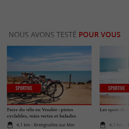
NOUS AVONS TESTÉ
POUR VOUS
Sportive
Sportive
Faire du vélo en Vendée : pistes
Les spots de 
cyclables, voies vertes et balades
4,1 km - Bretignolles-sur-Mer
4,1 km - 