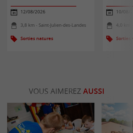
12/08/2026
10/08/
3,8 km - Saint-Julien-des-Landes
4,0 km 
Sorties natures
Sorties
VOUS AIMEREZ
AUSSI