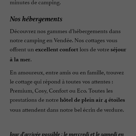
minutes de camping.
Ouvert 7 jour sur 7
Parking
Nos hébergements
Piscine
Découvrez nos gammes d'hébergements dans
Piscine chauffée
notre camping en Vendée. Nos cottages vous
Piscine couverte
offrent un
lors de votre
excellent confort
séjour
Restaurant
.
à la mer
Snack /Pizza à emporter
En amoureux, entre amis ou en famille, trouvez
Toboggan Aquatique
le cottage qui répond à toutes vos attentes :
Premium, Cosy, Confort ou Eco. Toutes les
Télévision : oui
prestations de notre
hôtel de plein air 4 étoiles
vous attendent dans notre bel écrin de verdure.
Jour d'arrivée possible : le mercredi et le samedi en