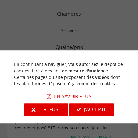
Chambres
Service
Qualité/prix
Propreté
En continuant à naviguer, vous autorisez le dépôt de
cookies tiers à des fins de
mesure d'audience
.
Certaines pages du site proposent des
vidéos
dont
les plateformes déposent également des cookies.
"le pire séjour de mas vie !!!"
EN SAVOIR PLUS
Avis publié par Chris P le 25/07/2026
le pire séjour de ma vie !! le seul point positif : les
JE REFUSE
J'ACCEPTE
jeunes employés de l'accueil et du restaurant
(étudiants je pense) sont très sympas. Nous avons
réservé et payé 815 euros pour un séjour du...
LIRE L'AVIS COMPLET