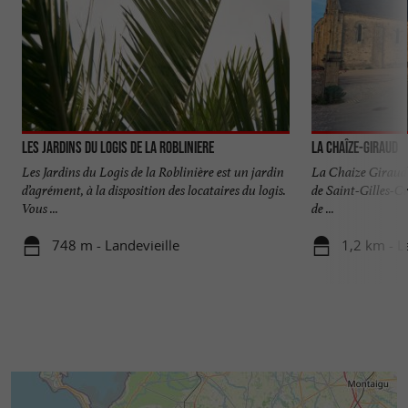
Les jardins du Logis de la Robliniere
La Chaîze-Giraud
Les Jardins du Logis de la Roblinière est un jardin
La Chaize Giraud
d’agrément, à la disposition des locataires du logis.
de Saint-Gilles-C
Vous ...
de ...
748 m - Landevieille
1,2 km - L