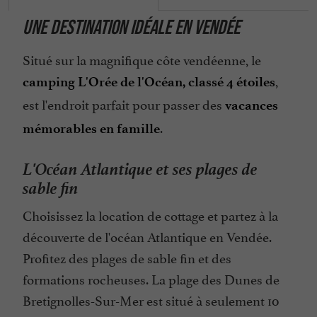
Groupes
UNE DESTINATION IDÉALE EN VENDÉE
Internet : WIFI
Jeux pour enfants
Situé sur la magnifique côte vendéenne, le
,
Laverie Automobile
camping L'Orée de l'Océan, classé 4 étoiles
est l'endroit parfait pour passer des
Linge Fourni
vacances
.
mémorables en famille
Location de Mobil Homes
Location de Mobil Homes / Chalets
L'Océan Atlantique et ses plages de
Location de Tentes
sable fin
Location de Tentes / Caravanes
Choisissez la location de cottage et partez à la
Location de Vélos
découverte de l'océan Atlantique en Vendée.
Location de draps
Profitez des plages de sable fin et des
formations rocheuses. La plage des Dunes de
Location mobil-homes / Caravanes
Bretignolles-Sur-Mer est situé à seulement 10
Micro Onde