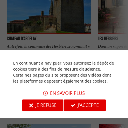
Château d'Ardelay
Les Herbiers
Autrefois, la commune des Herbiers se nommait «
Dans un rayon de 
Ardelay », c’est de là que vient le nom du Château
bénéficient de la 
...
c’est le cas ...
En continuant à naviguer, vous autorisez le dépôt de
cookies tiers à des fins de
mesure d'audience
.
713 m - Les Herbiers
1,4 km - L
Certaines pages du site proposent des
vidéos
dont
les plateformes déposent également des cookies.
EN SAVOIR PLUS
JE REFUSE
J'ACCEPTE
NOUS AVONS TESTÉ
POUR VOUS