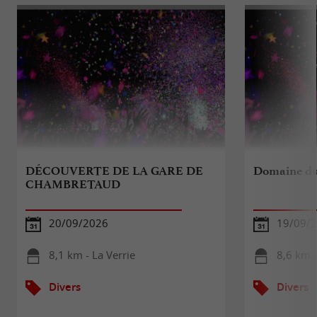
DÉCOUVERTE DE LA GARE DE
Domaine du
CHAMBRETAUD
20/09/2026
19/09/
8,1 km - La Verrie
8,6 km -
Divers
Divers