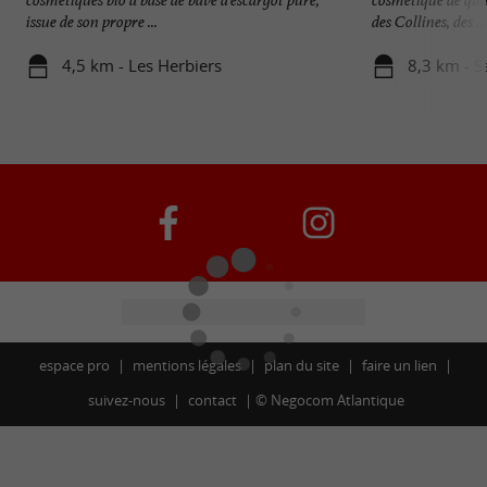
issue de son propre ...
des Collines, des ...
4,5 km - Les Herbiers
8,3 km - S
espace pro
mentions légales
plan du site
faire un lien
suivez-nous
contact
©
Negocom Atlantique