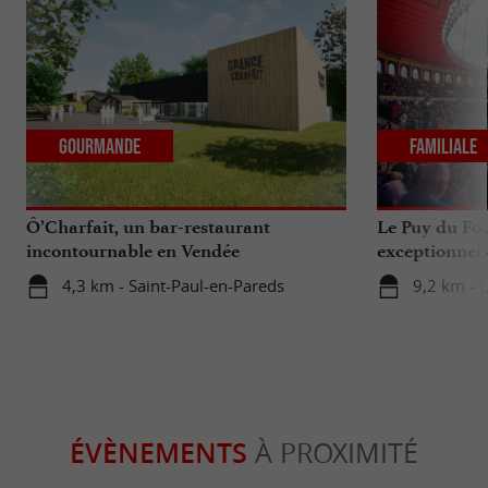
Gourmande
Familiale
Ô’Charfait, un bar-restaurant
Le Puy du Fou
incontournable en Vendée
exceptionnell
4,3 km - Saint-Paul-en-Pareds
9,2 km - 
ÉVÈNEMENTS
À PROXIMITÉ