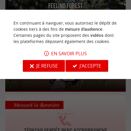
Feeling Forest
Parc de loisirs, d’aventure et d’attractions à
deux pas des plages en Vendée
En continuant à naviguer, vous autorisez le dépôt de
cookies tiers à des fins de
mesure d'audience
.
Certaines pages du site proposent des
vidéos
dont
les plateformes déposent également des cookies.
Saint-Julien-des-Landes
EN SAVOIR PLUS
Le Grand Défi
JE REFUSE
J'ACCEPTE
Le plus grand parc accrobranche du monde
en Vendée
Mesnard-la-Barotière
Tépacap Vendée Parc Accrobranche