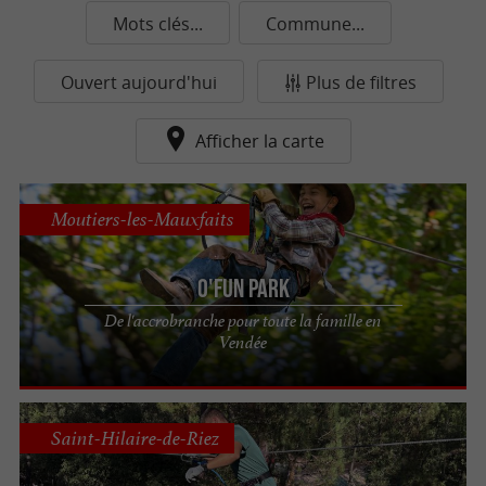
Mots clés...
Commune...
Ouvert aujourd'hui
Plus de filtres
Afficher la carte
Moutiers-les-Mauxfaits
O'Fun Park
De l'accrobranche pour toute la famille en
Vendée
Saint-Hilaire-de-Riez