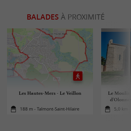
BALADES
À PROXIMITÉ
Les Hautes-Mers - Le Veillon
Le Moulin 
d'Olonne
188 m - Talmont-Saint-Hilaire
5,0 km -