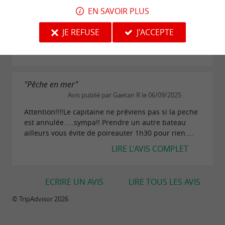
Je confirme le commentaire de Gaetan.Nous aurions
EN SAVOIR PLUS
dû embarqué avec vous ce matin normalement. 150
km de parcourus pour au final attraper un lapin, le
JE REFUSE
J'ACCEPTE
capitaine aurait dû être chasseur....Heureusement...
LIRE L'AVIS COMPLET
"Pêche en mer"
Avis publié par Gaetan R le 06/09/2025
Attention!!!!Le capitaine ne préviens pas si la peche
est annulée.....sympa!! Prendre un autre bateau
ailleurs vous évite de poireauter 1h30 pour rien....
LIRE L'AVIS COMPLET
ECRIRE UN AVIS
LIRE TOUS LES AVIS
© TripAdvisor 2026