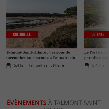
Culturelle
Détente
Talmont-Saint-Hilaire : 3 raisons de
Le Port de la 
succomber au charme de l’estuaire du
paradis nich
Payré
5,4 km - Talmont-Saint-Hilaire
5,4 km - T
ÉVÈNEMENTS
À TALMONT-SAINT-