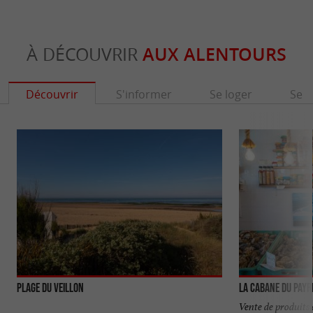
À DÉCOUVRIR
AUX ALENTOURS
Découvrir
S'informer
Se loger
Se r
Plage du Veillon
La Cabane du Payr
Vente de produits 