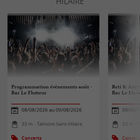
HILAIRE
Programmation évènements août -
Reti & Amir
Bar Le Flotteur
Bar Le Flot
08/08/2026 au 09/08/2026
08/08/
33 m - Talmont-Saint-Hilaire
33 m - T
Concerts
Concert