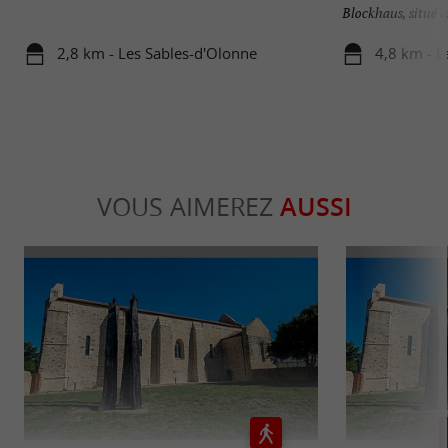
Blockhaus, situé au
2,8 km - Les Sables-d'Olonne
4,8 km - L
VOUS AIMEREZ
AUSSI