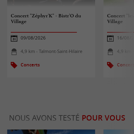
Concert "Zéphyr'K" - Bistr'O du
Concert "le
Village
Village
09/08/2026
16/08/
4,9 km - Talmont-Saint-Hilaire
4,9 km -
Concerts
Concert
NOUS AVONS TESTÉ
POUR VOUS