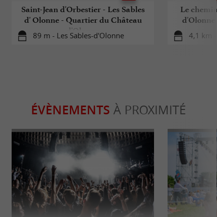
Saint-Jean d'Orbestier - Les Sables
Le chemin
d' Olonne - Quartier du Château
d'Olonne
d'Olonne
89 m - Les Sables-d'Olonne
4,1 km -
ÉVÈNEMENTS
À PROXIMITÉ