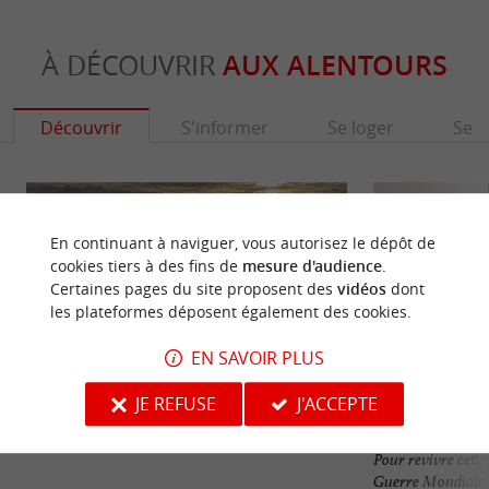
À DÉCOUVRIR
AUX ALENTOURS
Découvrir
S'informer
Se loger
Se r
En continuant à naviguer, vous autorisez le dépôt de
cookies tiers à des fins de
mesure d'audience
.
Certaines pages du site proposent des
vidéos
dont
les plateformes déposent également des cookies.
EN SAVOIR PLUS
JE REFUSE
J'ACCEPTE
Plage de Tanchet
Musée du Blockha
Pour revivre cette
Guerre Mondiale,