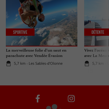
Sportive
Détente
La merveilleuse folie d’un saut en
Vivez l’océan
parachute avec Vendée Évasion
avec La Messa
Parachutisme
5,7 km - Les Sables-d'Olonne
5,7 km - 