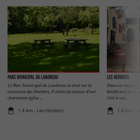
Parc municipal du Landreau
Les Herbiers
Le Parc Municipal du Landreau se situe sur la
Dans un rayon de 
commune des Herbiers. Il s’articule autour d’une
bénéficient de la 
charmante église ...
c’est le cas ...
1,4 km - Les Herbiers
1,4 km - L