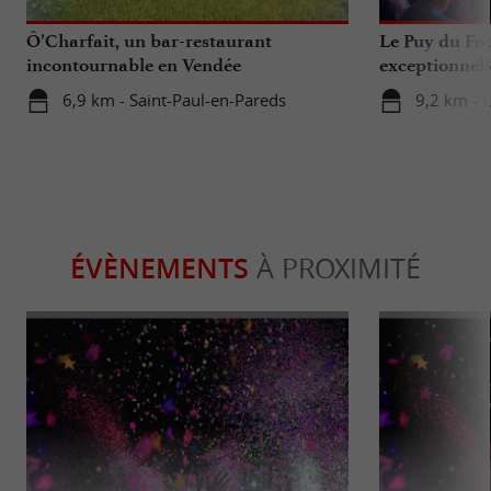
Ô’Charfait, un bar-restaurant
Le Puy du Fou
incontournable en Vendée
exceptionnell
6,9 km - Saint-Paul-en-Pareds
9,2 km - 
ÉVÈNEMENTS
À PROXIMITÉ