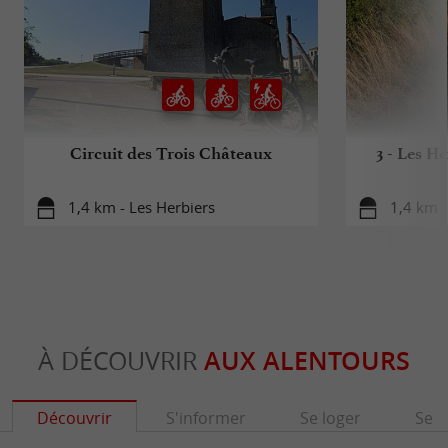
Circuit des Trois Châteaux
3 - Les H
1,4 km - Les Herbiers
1,4 km -
À DÉCOUVRIR
AUX ALENTOURS
Découvrir
S'informer
Se loger
Se r