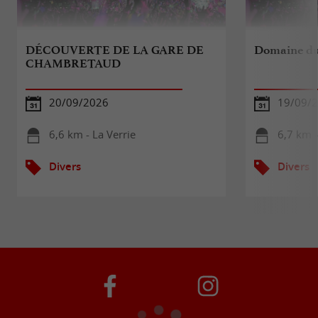
DÉCOUVERTE DE LA GARE DE
Domaine du
CHAMBRETAUD
20/09/2026
19/09/
6,6 km - La Verrie
6,7 km -
Divers
Divers