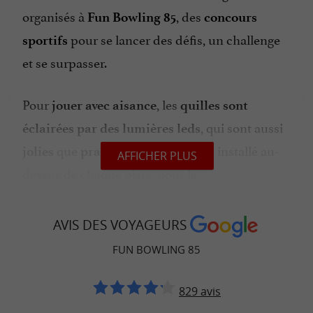
organisés à
, des
Fun Bowling 85
concours
pour se lancer des défis, un challenge
sportifs
et se surpasser.
Pour
, les
jouer avec aisance
quilles sont
, qui sont aussi
éclairées par des lumières leds
que
. Un
est installé au-
jolies
pratiques
écran
AFFICHER PLUS
dessus de chaque piste, pour la
. Pour les enfants
comptabilisation des scores
de
, le bowling propose des
moins de 10 ans
AVIS DES VOYAGEURS
et pour les
bumpers automatiques
moins de 6
FUN BOWLING 85
, il est possible d’utiliser des lanceurs de
ans
boules.
829 avis