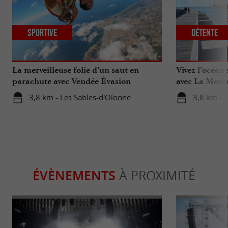
Sportive
Détente
La merveilleuse folie d’un saut en
Vivez l’océan
parachute avec Vendée Évasion
avec La Messa
Parachutisme
3,8 km - Les Sables-d'Olonne
3,8 km - 
ÉVÈNEMENTS
À PROXIMITÉ