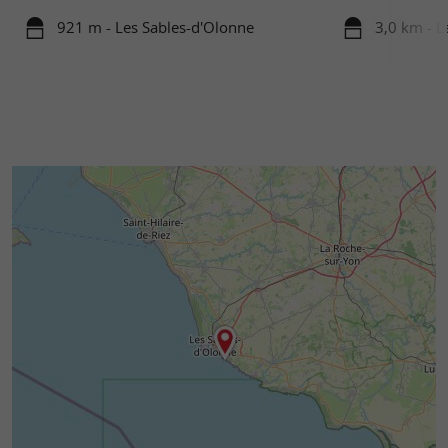
921 m - Les Sables-d'Olonne
3,0 km - L