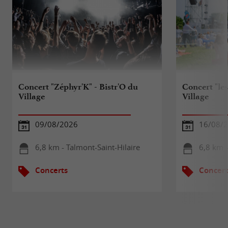
Concert "Zéphyr'K" - Bistr'O du
Concert "le
Village
Village
09/08/2026
16/08/
6,8 km - Talmont-Saint-Hilaire
6,8 km -
Concerts
Concert