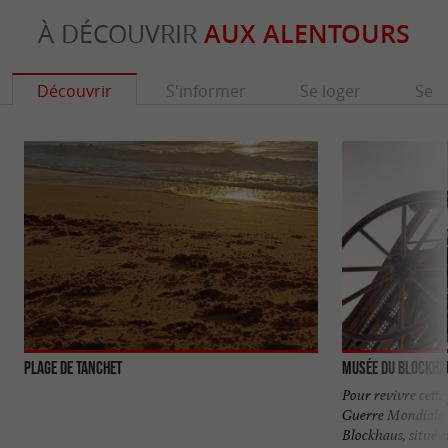
À DÉCOUVRIR
AUX ALENTOURS
Découvrir
S'informer
Se loger
Se r
Plage de Tanchet
Musée du Blockha
Pour revivre cette
Guerre Mondiale,
Blockhaus, situé au