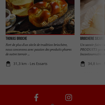
Thomas Brioche
Briocherie Sicard
Fort de plus d'un siècle de tradition briochère,
Un savoir-faire b
nous concevons avec passion des produits phares
PRODUITS gourm
de notre terroir ...
Incontournable dep
31,3 km - Les Essarts
34,8 km - 