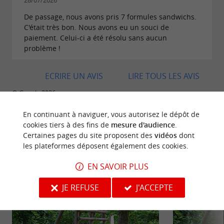
28/07/2026
De passage, nous avons pris 7 formules sandwichs.
C'était très bon. Nous avons eu un souci de
paiement. Celui-ci a été résolu sans aucun
problème !
ECRIRE UN AVIS
LIRE TOUS LES AVIS
© Google 2026
En continuant à naviguer, vous autorisez le dépôt de
cookies tiers à des fins de
mesure d'audience
.
Certaines pages du site proposent des
vidéos
dont
BALADES
À PROXIMITÉ
les plateformes déposent également des cookies.
EN SAVOIR PLUS
JE REFUSE
J'ACCEPTE