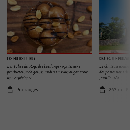
Les Folies du Roy
Château de Pouza
Les Folies du Roy, des boulangers-pâtissiers
Le château médiév
producteurs de gourmandises à Pouzauges Pour
des possessions de
une expérience ...
famille très ...
Pouzauges
262 m - P