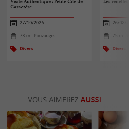
Visite Authentique : Petite Cité de
Les venelle
Caractère
27/10/2026
26/08/
73 m - Pouzauges
75 m - 
Divers
Divers
VOUS AIMEREZ
AUSSI