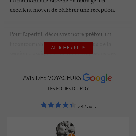
excellent moyen de célébrer une
réception
.
Pour l'apéritif, découvrez notre
, un
préfou
incontournable de la région. En plus de la
AFFICHER PLUS
version classique à l'ail, nous proposons des
saveurs plus originales pour surprendre vos
papilles. C'est l'occasion de goûter à l'excellence
AVIS DES VOYAGEURS
de notre terroir avec une touche de créativité.
LES FOLIES DU ROY
Que vous soyez de passage ou que vous souhaitiez
232 avis
ramener un souvenir gourmand de votre séjour en
Vendée, nos brioches, gâches et préfous sont faits
pour vous. C'est le moment de goûter à la tradition