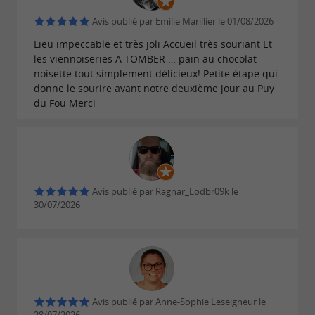
avec une pointe d'originalité.
Avis publié par Emilie Marillier le 01/08/2026
Lieu impeccable et très joli Accueil très souriant Et
les viennoiseries A TOMBER … pain au chocolat
noisette tout simplement délicieux! Petite étape qui
Pour votre santé, évitez de manger trop gras,
donne le sourire avant notre deuxième jour au Puy
du Fou Merci
trop sucré, trop salé
Avis publié par Ragnar_Lodbr09k le
30/07/2026
Avis publié par Anne-Sophie Leseigneur le