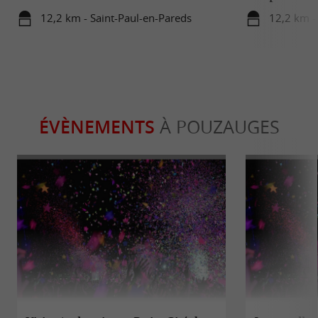
12,2 km - Saint-Paul-en-Pareds
12,2 km -
ÉVÈNEMENTS
À POUZAUGES