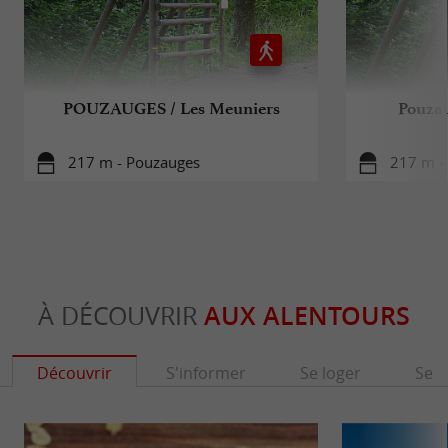
POUZAUGES / Les Meuniers
Pouzau
217 m - Pouzauges
217 m -
À DÉCOUVRIR
AUX ALENTOURS
Découvrir
S'informer
Se loger
Se r