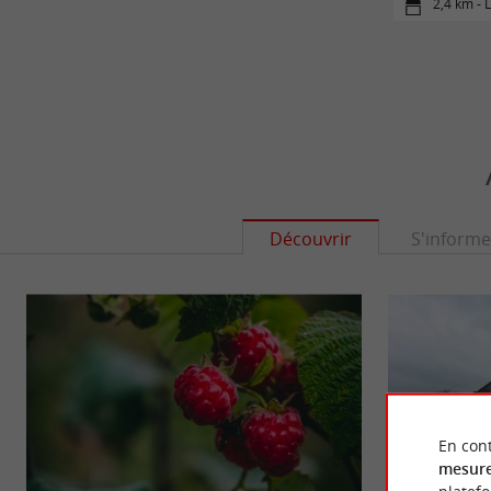
2,4 km -
Découvrir
S'informe
En cont
mesure