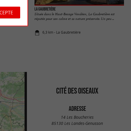
La Gaubretière
CCEPTE
ntrigue par son
Située dans le Haut-Bocage Vendéen, La Gaubretière est
...
réputée pour son calme et sa nature préservée. Un peu ...
6,3 km - La Gaubretière
CITÉ DES OISEAUX
ADRESSE
14 Les Boucheries
85130 Les Landes-Genusson