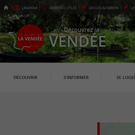
L'
AGENDA
ADRESSES
UTILES
GEO
LOCALISATION
L
Découvrez la
VENDÉE
DÉCOUVRIR
S'INFORMER
SE LOGE