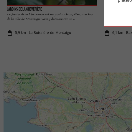
platef
Jardins de la Chevérière
Bazoges-en-Paille
Le Jardin de la Cheverière est un jardin champêtre, non loin
Bazoges-en-Paillers
de la ville de Montaigu. Vous y découvrirez un ...
cadre de vie paisible
5,9 km - La Boissière-de-Montaigu
6,1 km - Ba