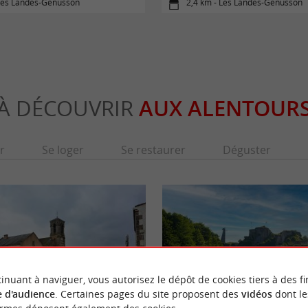
 Les Landes-Genusson
2,4 km - Les Landes-Genusson
À DÉCOUVRIR
AUX ALENTOUR
r
Se loger
Se restaurer
Déguster
inuant à naviguer, vous autorisez le dépôt de cookies tiers à des fi
 d'audience
. Certaines pages du site proposent des
vidéos
dont le