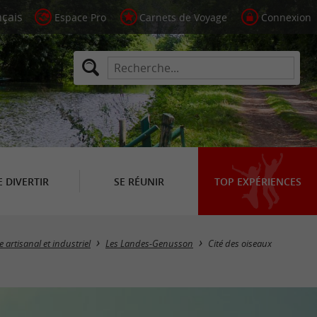
Espace Pro
Carnets de Voyage
Connexion
E DIVERTIR
SE RÉUNIR
TOP EXPÉRIENCES
 artisanal et industriel
Les Landes-Genusson
Cité des oiseaux