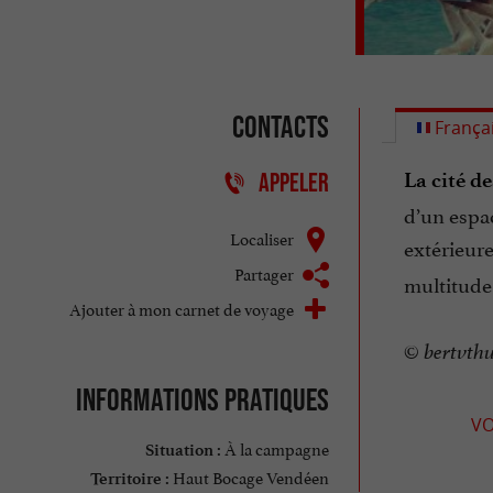
Contacts
França
La cité d
APPELER
d’un espa
Localiser
extérieur
Partager
multitude
Ajouter à mon carnet de voyage
© bertvthu
Informations pratiques
VO
À la campagne
Situation :
Haut Bocage Vendéen
Territoire :