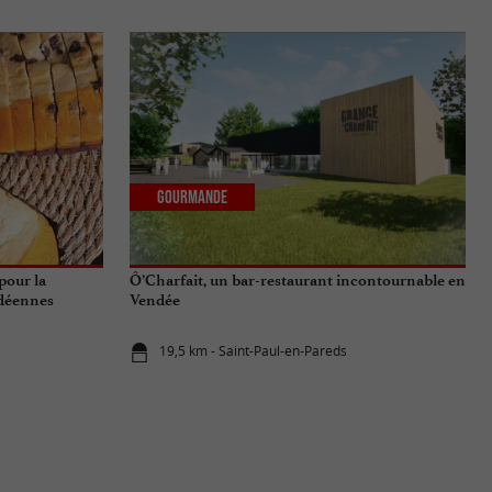
Gourmande
pour la
Ô’Charfait, un bar-restaurant incontournable en
ndéennes
Vendée
19,5 km - Saint-Paul-en-Pareds