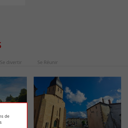
S
Se divertir
Se Réunir
ns de
s