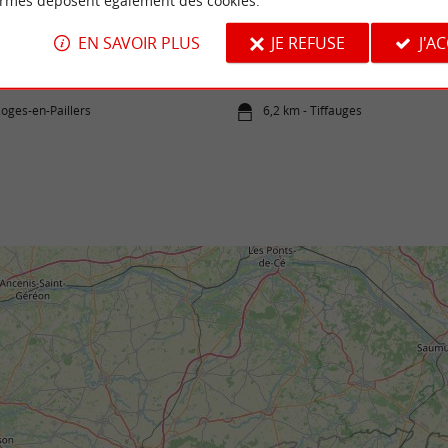
ormes déposent également des cookies.
rs
Tiffauges
EN SAVOIR PLUS
JE REFUSE
J'A
 est un joyau du bocage vendéen, offrant un
Tiffauges en Vendée est une commune qui i
 et authentique. Elle ...
histoire et son patrimoine. Partons alors à la 
zoges-en-Paillers
6,2 km - Tiffauges