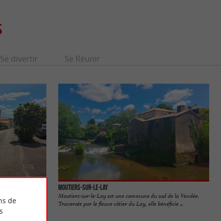
S
Se divertir
Se Réunir
Moutiers-sur-le-Lay
t une charmante
Moutiers-sur-le-Lay est une commune du sud de la Vendée.
ns de
ge vendéen. ...
Traversée par le fleuve côtier du Lay, elle bénéficie ...
s