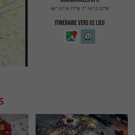
46° 32'16.77"N, 1° 14'12.22"W
ITINÉRAIRE VERS CE LIEU
S