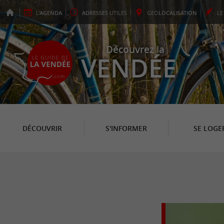
L'
AGENDA
ADRESSES
UTILES
GEO
LOCALISATION
L
Découvrez la
VENDÉE
DÉCOUVRIR
S'INFORMER
SE LOGE