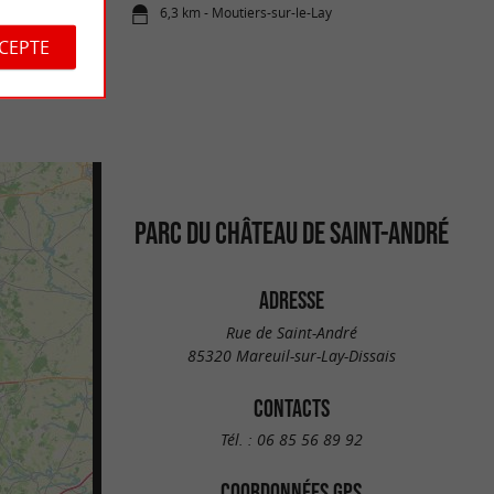
6,3 km - Moutiers-sur-le-Lay
CCEPTE
PARC DU CHÂTEAU DE SAINT-ANDRÉ
ADRESSE
Rue de Saint-André
85320 Mareuil-sur-Lay-Dissais
CONTACTS
Tél. :
06 85 56 89 92
COORDONNÉES GPS