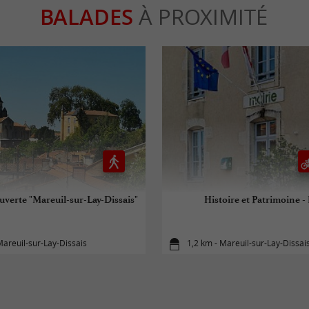
BALADES
À PROXIMITÉ
uverte "Mareuil-sur-Lay-Dissais"
Histoire et Patrimoine -
Mareuil-sur-Lay-Dissais
1,2 km - Mareuil-sur-Lay-Dissai