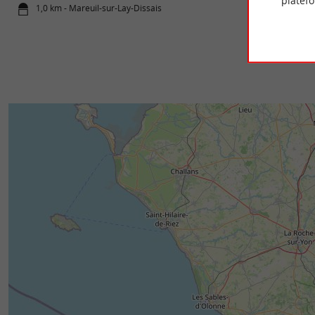
platef
1,0 km - Mareuil-sur-Lay-Dissais
2,2 km - Ma