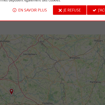
ormes déposent également des cookies.
reuil-sur-Lay-Dissais
6,2 km - Bessay
EN SAVOIR PLUS
JE REFUSE
J'A