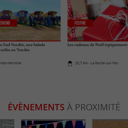
eekend
Festive
du Sud Vendée, une balade
Les cadeaux de Noël typiquemen
solite en Vendée
ainte-Hermine
20,7 km - La Roche-sur-Yon
ÉVÈNEMENTS
À PROXIMITÉ