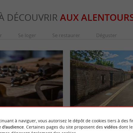
À DÉCOUVRIR
AUX ALENTOUR
r
Se loger
Se restaurer
Déguster
Bessay
e Mareuil-sur-Lay-Dissais, le Musée
Nichée dans le sud de la Vendée, Bessay es
inuant à naviguer, vous autorisez le dépôt de cookies tiers à des fi
 un moment de partage et de nostalgie avec
commune entre la plaine de Luçon et le boca
 d'audience
. Certaines pages du site proposent des
vidéos
dont le