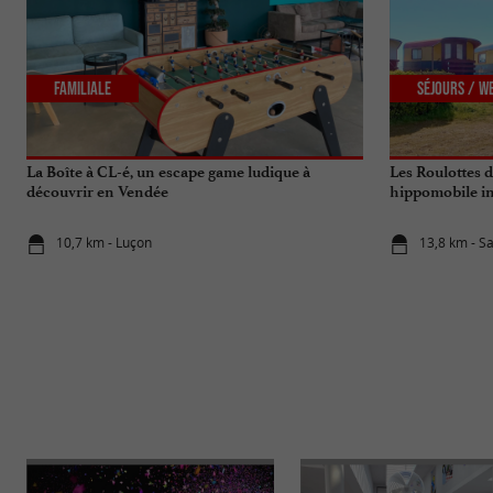
Familiale
Séjours / W
La Boîte à CL-é, un escape game ludique à
Les Roulottes 
découvrir en Vendée
hippomobile in
10,7 km - Luçon
13,8 km - S