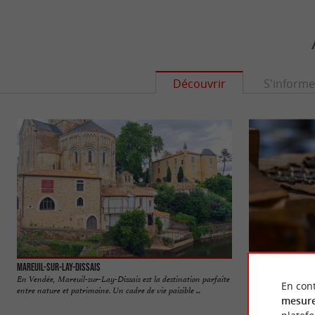
Découvrir
S'informe
Mareuil-sur-Lay-Dissais
Musée d'Antan
En Vendée, Mareuil-sur-Lay-Dissais est la destination parfaite
Dans la commune d
En cont
entre nature et patrimoine. Un cadre de vie paisible ...
d’Antan vous offre
mesure
...