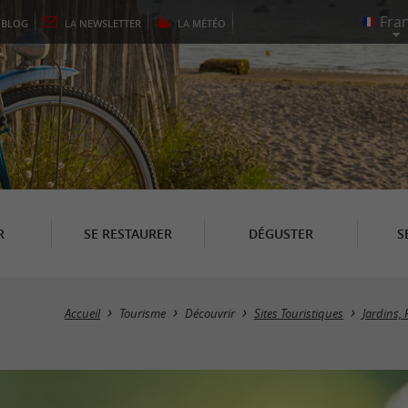
E
BLOG
LA
NEWSLETTER
LA
MÉTÉO
R
SE RESTAURER
DÉGUSTER
S
Accueil
Tourisme
Découvrir
Sites Touristiques
Jardins, 