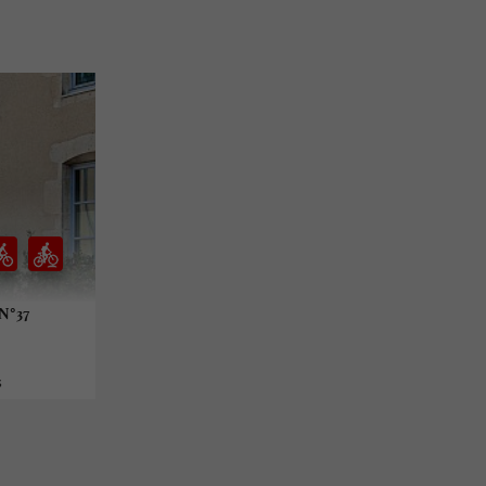
 N°37
s