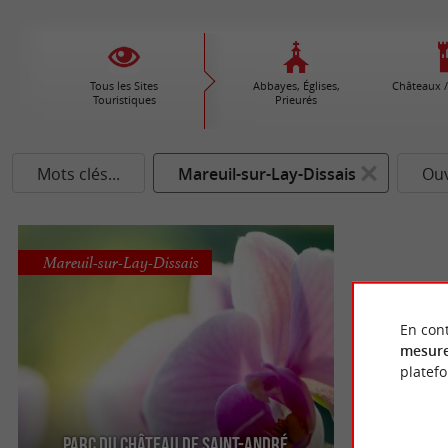
Tous les Sites
Abbayes, Églises,
Châteaux /
Touristiques
Prieurés
Mots clés...
Mareuil-sur-Lay-Dissais
Ouv
Mareuil-sur-Lay-Dissais
En cont
mesure
platef
Parc du Château de Saint-André