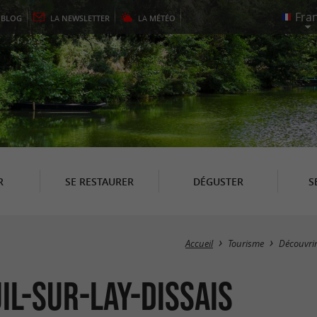
E
BLOG
LA
NEWSLETTER
LA
MÉTÉO
R
SE RESTAURER
DÉGUSTER
S
Accueil
Tourisme
Découvri
il-sur-Lay-Dissais