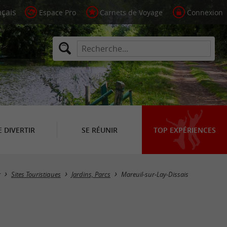
Espace Pro
Carnets de Voyage
Connexion
E DIVERTIR
SE RÉUNIR
TOP EXPÉRIENCES
Masquer la carte
r
Sites Touristiques
Jardins, Parcs
Mareuil-sur-Lay-Dissais