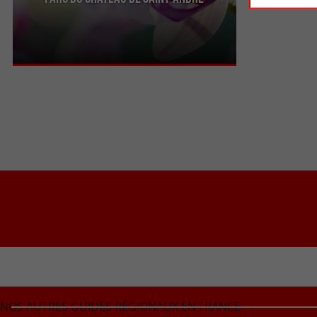
Le Parc du Château de Saint-André de Mareuil-
sur-Lay-Dissais est un charmant jardin
d’agrément, au pied d’une ...
NOS AUTRES GUIDES RÉGIONAUX EN FRANCE