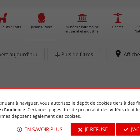
 Tours / Forts
Jardins, Parcs
Musées / Patrimoine
Phares
Si
artisanal et industriel
Nat
ert aujourd'hui
Plus de filtres
Affiche
inuant à naviguer, vous autorisez le dépôt de cookies tiers à des fi
 d'audience
. Certaines pages du site proposent des
vidéos
dont le
ormes déposent également des cookies.
EN SAVOIR PLUS
JE REFUSE
J'A