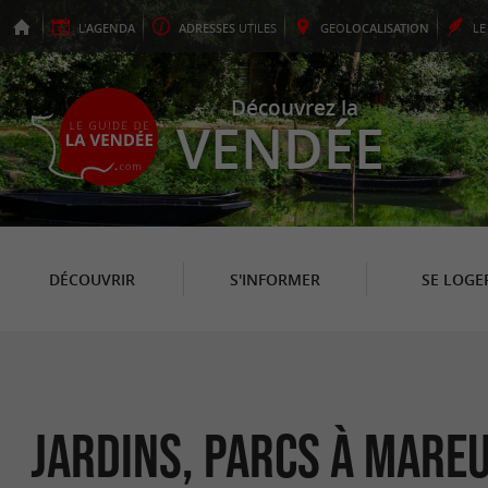
L'
AGENDA
ADRESSES
UTILES
GEO
LOCALISATION
L
Découvrez la
VENDÉE
DÉCOUVRIR
S'INFORMER
SE LOGE
Jardins, Parcs à Mareu