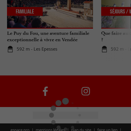
Familiale
Séjours /
Le Puy du Fou, une aventure familiale
Que faire aux
exceptionnelle à vivre en Vendée
?
592 m - Les Epesses
592 m - L
espace pro
mentions légales
plan du site
faire un lien