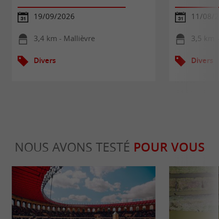
19/09/2026
11/08/
3,4 km - Mallièvre
3,5 km -
Divers
Divers
NOUS AVONS TESTÉ
POUR VOUS