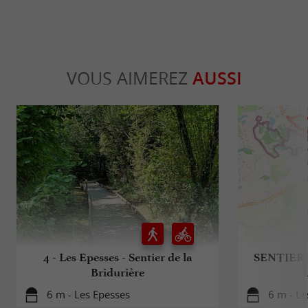
VOUS AIMEREZ
AUSSI
4 - Les Epesses - Sentier de la
SENTIER 
Bridurière
6 m - Les Epesses
6 m - Le