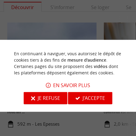
Découvrir
S'informer
Se loger
Se r
En continuant à naviguer, vous autorisez le dépôt de
cookies tiers à des fins de
mesure d'audience
.
Certaines pages du site proposent des
vidéos
dont
les plateformes déposent également des cookies.
EN SAVOIR PLUS
Les Epesses
Savonnerie des Co
JE REFUSE
J'ACCEPTE
Les Epesses, c’est 12 siècles d’Histoire, sur une jolie
La Savonnerie des
commune du bocage vendéen. Mais si son nom ne
artisanale Vendée
vous dit ...
convivial est une ..
592 m - Les Epesses
2,0 km - S