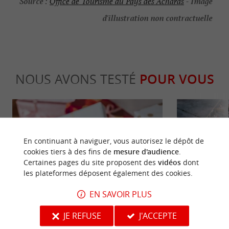
Source :
Image
Office de Tourisme du Pays des Achards
-
d'illustration non contractuelle
NOUS AVONS TESTÉ
POUR VOUS
En continuant à naviguer, vous autorisez le dépôt de
cookies tiers à des fins de
mesure d'audience
.
Certaines pages du site proposent des
vidéos
dont
les plateformes déposent également des cookies.
Festive
Festive
EN SAVOIR PLUS
Les cadeaux de Noël typiquement
Le Park’Guing
JE REFUSE
J'ACCEPTE
Vendéens
de vie et de c