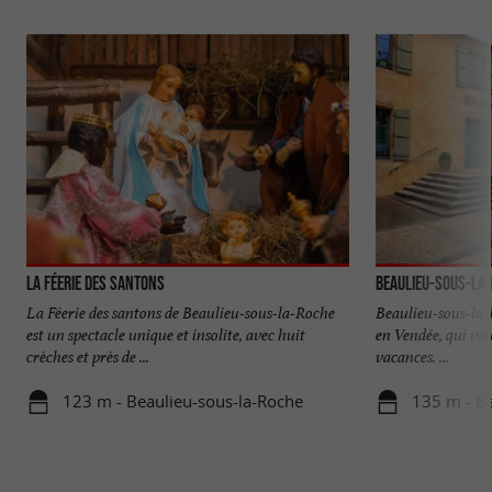
La féerie des santons
Beaulieu-Sous-la
La Féerie des santons de Beaulieu-sous-la-Roche
Beaulieu-sous-la
est un spectacle unique et insolite, avec huit
en Vendée, qui vou
crèches et près de ...
vacances. ...
123 m - Beaulieu-sous-la-Roche
135 m - Be