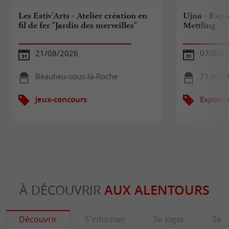
Les Estiv'Arts - Atelier création en
Ujna - Expo
fil de fer "Jardin des merveilles"
Mettling
21/08/2026
07/07/2
Beaulieu-sous-la-Roche
71 m - 
Jeux-concours
Exposit
À DÉCOUVRIR
AUX ALENTOURS
Découvrir
S'informer
Se loger
Se r