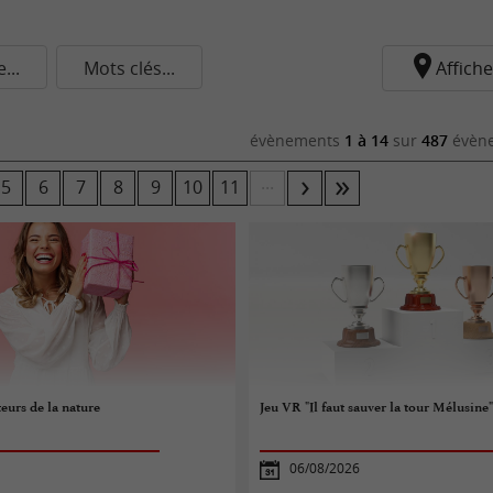
..
Mots clés...
Affiche
évènements
1 à 14
sur
487
évène
...
5
6
7
8
9
10
11
eurs de la nature
Jeu VR "Il faut sauver la tour Mélusine
06/08/2026