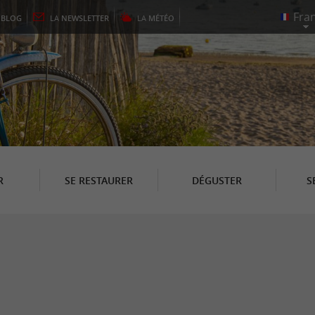
E
BLOG
LA
NEWSLETTER
LA
MÉTÉO
R
SE RESTAURER
DÉGUSTER
S