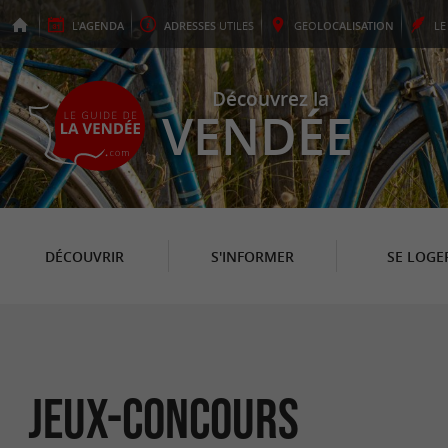
L'
AGENDA
ADRESSES
UTILES
GEO
LOCALISATION
L
Découvrez la
VENDÉE
DÉCOUVRIR
S'INFORMER
SE LOGE
Jeux-concours