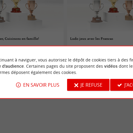
er, Cuisinons en famille!
Ludo jeux avec les Francas
06/08/2026
inuant à naviguer, vous autorisez le dépôt de cookies tiers à des fi
l-en-l'Herm
L'Aiguillon-sur-Mer
 d'audience
. Certaines pages du site proposent des
vidéos
dont le
ormes déposent également des cookies.
urs
Jeux-concours
EN SAVOIR PLUS
JE REFUSE
J'A