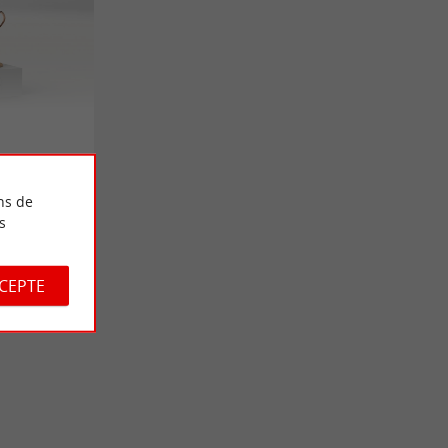
ns de
s
CCEPTE