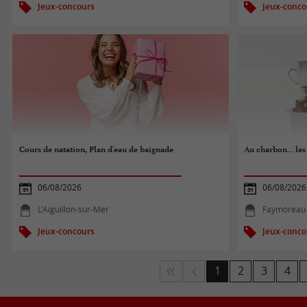
Jeux-concours
Jeux-conco
Cours de natation, Plan d'eau de baignade
Au charbon... les 
06/08/2026
06/08/2026
L'Aiguillon-sur-Mer
Faymoreau
Jeux-concours
Jeux-conco
1
2
3
4