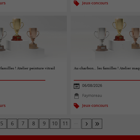
urs
Jeux-concours
familles ! Atelier peinture vitrail
Au charbon... les familles ! Atelier maq
06/08/2026
Faymoreau
urs
Jeux-concours
...
5
6
7
8
9
10
11