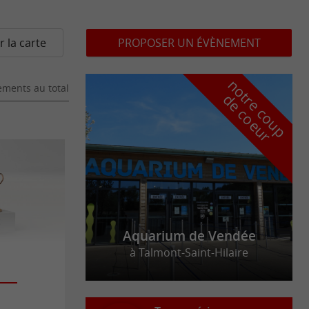
r la carte
PROPOSER UN ÉVÈNEMENT
n
o
t
e
c
o
u
p
e
c
o
e
u
ments au total
r
d
r
Aquarium de Vendée
à Talmont-Saint-Hilaire
"