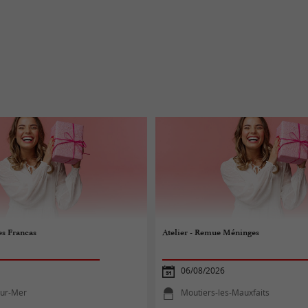
es Francas
Atelier - Remue Méninges
06/08/2026
-sur-Mer
Moutiers-les-Mauxfaits