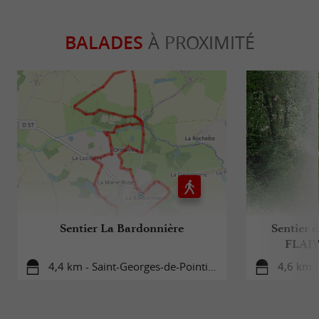
BALADES
À PROXIMITÉ
Sentier La Bardonnière
Sentier 
FLAIV
4,4 km - Saint-Georges-de-Pointindoux
4,6 km -