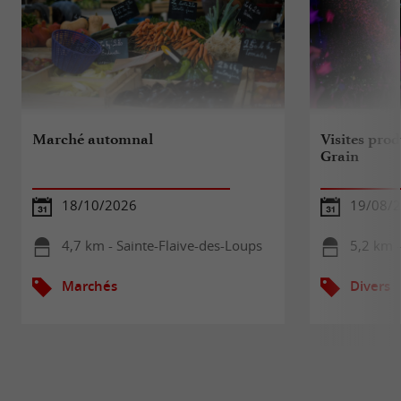
Marché automnal
Visites prod
Grain
18/10/2026
19/08/
4,7 km - Sainte-Flaive-des-Loups
5,2 km -
Marchés
Divers