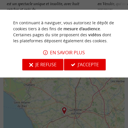
est un spectacle unique et insolite, avec huit
en Vendée, qui vou
crèches et près de ...
vacances. ...
6,2 km - Beaulieu-sous-la-Roche
6,2 km - B
En continuant à naviguer, vous autorisez le dépôt de
cookies tiers à des fins de
mesure d'audience
.
Certaines pages du site proposent des
vidéos
dont
les plateformes déposent également des cookies.
EN SAVOIR PLUS
JE REFUSE
J'ACCEPTE