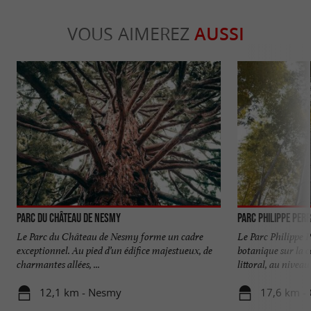
VOUS AIMEREZ
AUSSI
Parc du Château de Nesmy
Parc Philippe Per
Le Parc du Château de Nesmy forme un cadre
Le Parc Philippe 
exceptionnel. Au pied d’un édifice majestueux, de
botanique sur la 
charmantes allées, ...
littoral, au niveau 
12,1 km - Nesmy
17,6 km -