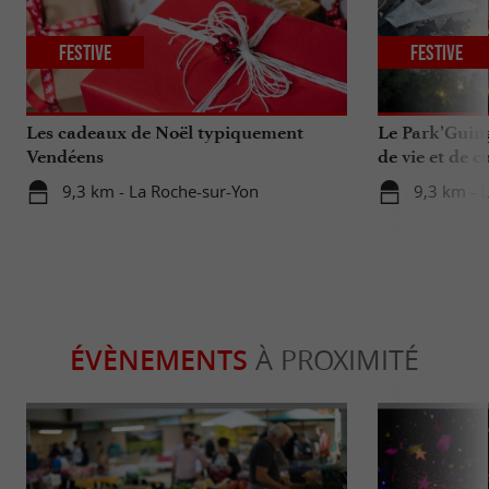
Festive
Festive
Les cadeaux de Noël typiquement
Le Park’Guing
Vendéens
de vie et de c
9,3 km - La Roche-sur-Yon
9,3 km - 
ÉVÈNEMENTS
À PROXIMITÉ