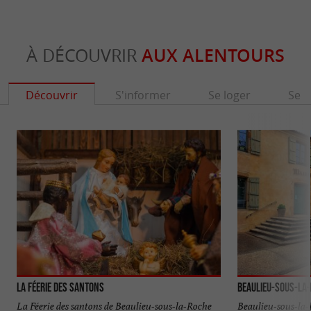
À DÉCOUVRIR
AUX ALENTOURS
Découvrir
S'informer
Se loger
Se r
La féerie des santons
Beaulieu-Sous-la
La Féerie des santons de Beaulieu-sous-la-Roche
Beaulieu-sous-la