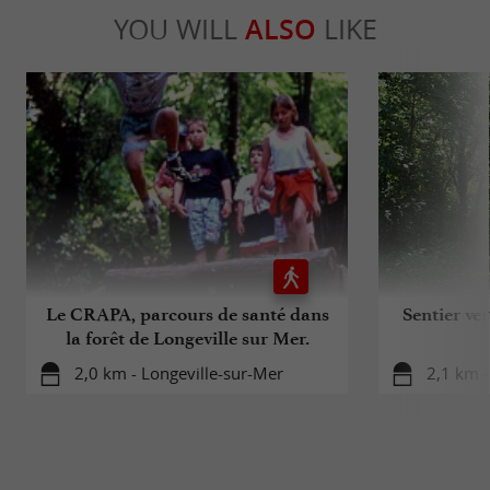
YOU WILL
ALSO
LIKE
Le CRAPA, parcours de santé dans
Sentier ver
la forêt de Longeville sur Mer.
2,0 km - Longeville-sur-Mer
2,1 km -