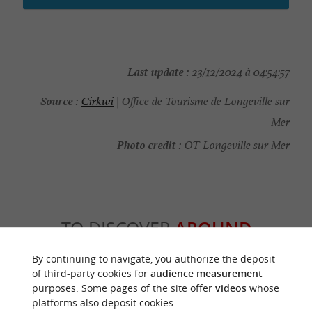
Last update :
23/12/2024 à 04:54:57
Source :
Cirkwi
| Office de Tourisme de Longeville sur
Mer
Photo credit :
OT Longeville sur Mer
TO DISCOVER
AROUND
By continuing to navigate, you authorize the deposit
Discover
Information
Accommodation
of third-party cookies for
audience measurement
purposes. Some pages of the site offer
videos
whose
platforms also deposit cookies.