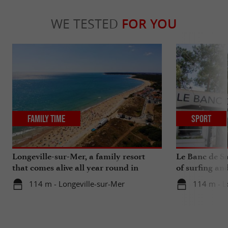
WE TESTED
FOR YOU
Family Time
Sport
Longeville-sur-Mer, a family resort
Le Banc de Sa
that comes alive all year round in
of surfing an
Vendée
114 m - Longeville-sur-Mer
114 m - L