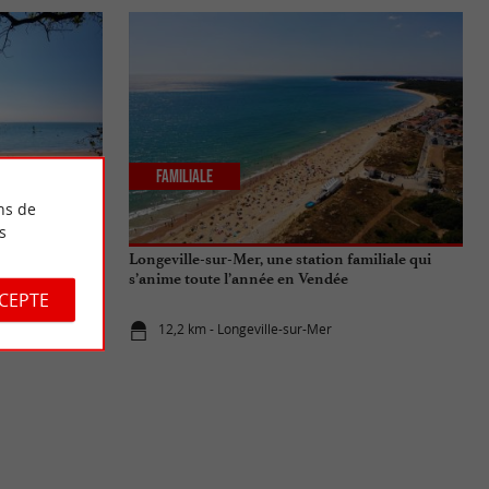
Familiale
ns de
s
 ?
Longeville-sur-Mer, une station familiale qui
s’anime toute l’année en Vendée
CCEPTE
12,2 km - Longeville-sur-Mer