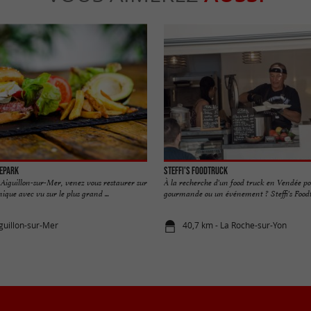
kepark
Steffi's Foodtruck
' Aiguillon-sur-Mer, venez vous restaurer sur
À la recherche d'un food truck en Vendée p
ique avec vu sur le plus grand ...
gourmande ou un événement ? Steffi's Foodtr
iguillon-sur-Mer
40,7 km - La Roche-sur-Yon