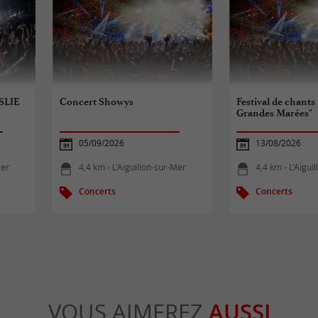
ESLIE
Concert Showys
Festival de chants
Grandes Marées"
05/09/2026
13/08/2026
Mer
4,4 km - L'Aiguillon-sur-Mer
4,4 km - L'Aigui
Concerts
Concerts
VOUS AIMEREZ
AUSSI