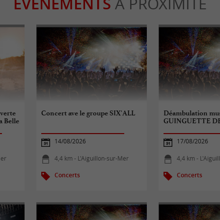
ÉVÈNEMENTS
À PROXIMITÉ
uverte
Concert ave le groupe SIX'ALL
Déambulation mus
a Belle
GUINGUETTE D
14/08/2026
17/08/2026
Mer
4,4 km - L'Aiguillon-sur-Mer
4,4 km - L'Aigui
Concerts
Concerts