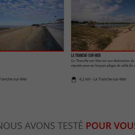
La Tranche-sur-Mer
La Tranche-sur-Mer est une destination du 
réputée pour ses longues plages de sable fin et
 Tranche-sur-Mer
4,2 km - La Tranche-sur-Mer
NOUS AVONS TESTÉ
POUR VOU