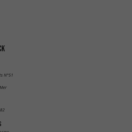
CK
cès N°51
-Mer
 82
S