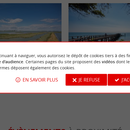
eekend
Séjours / Weekend
inuant à naviguer, vous autorisez le dépôt de cookies tiers à des fi
 d'audience
. Certaines pages du site proposent des
vidéos
dont le
ormes déposent également des cookies.
 Faute-sur-Mer et sur la Pointe
Que faire gratuitement en Vendée
EN SAVOIR PLUS
JE REFUSE
J'A
 Faute-sur-Mer
6,1 km - L'Aiguillon-sur-Mer