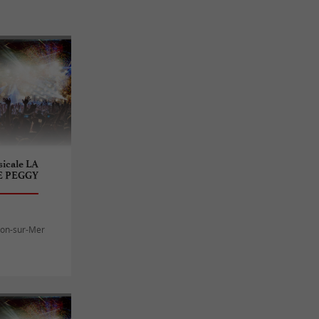
icale LA
E PEGGY
llon-sur-Mer