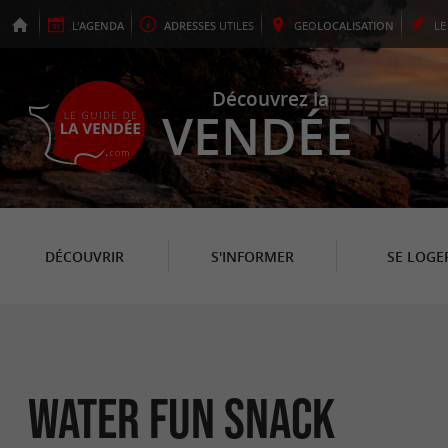
L'
AGENDA
ADRESSES
UTILES
GEO
LOCALISATION
L
Découvrez la
VENDÉE
DÉCOUVRIR
S'INFORMER
SE LOGE
Water Fun Snack