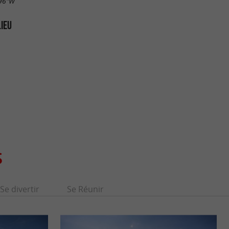
.96"W
LIEU
S
Se divertir
Se Réunir