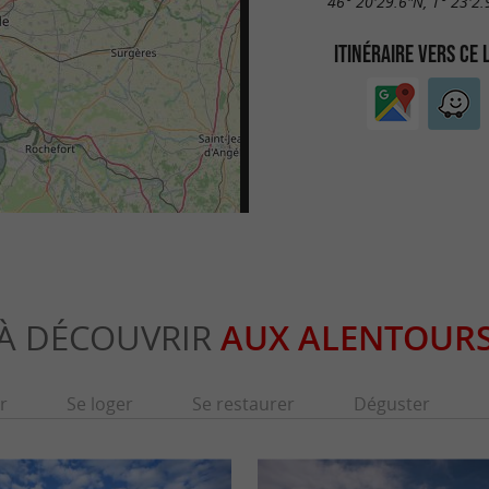
46° 20'29.6"N, 1° 23'2
ITINÉRAIRE VERS CE 
À DÉCOUVRIR
AUX ALENTOUR
r
Se loger
Se restaurer
Déguster