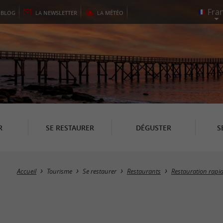
E
BLOG
LA
NEWSLETTER
LA
MÉTÉO
R
SE RESTAURER
DÉGUSTER
S
Accueil
Tourisme
Se restaurer
Restaurants
Restauration rapid