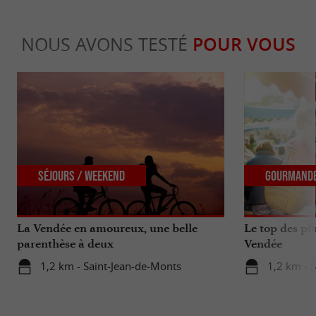
NOUS AVONS TESTÉ
POUR VOUS
Séjours / Weekend
Gourmand
La Vendée en amoureux, une belle
Le top des p
parenthèse à deux
Vendée
1,2 km - Saint-Jean-de-Monts
1,2 km - 