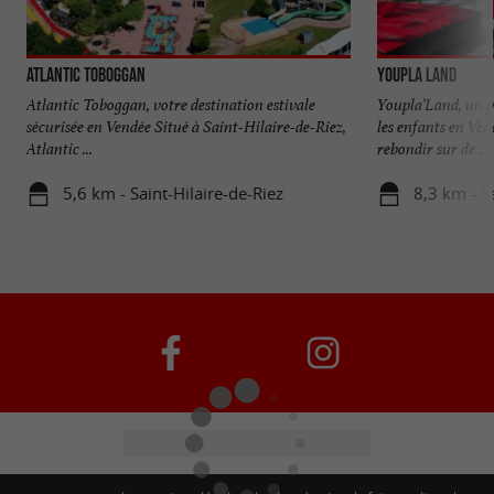
Atlantic Toboggan
Youpla Land
Atlantic Toboggan, votre destination estivale
Youpla’Land, un 
sécurisée en Vendée Situé à Saint-Hilaire-de-Riez,
les enfants en Ven
Atlantic ...
rebondir sur de ...
5,6 km - Saint-Hilaire-de-Riez
8,3 km - S