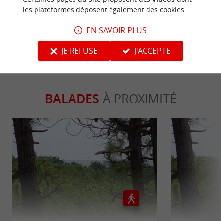
adultes !
les plateformes déposent également des cookies.
ECRIRE UN AVIS
LIRE TOUS LES AVIS
EN SAVOIR PLUS
© Google 2026
JE REFUSE
J'ACCEPTE
BALADES
À PROXIMITÉ