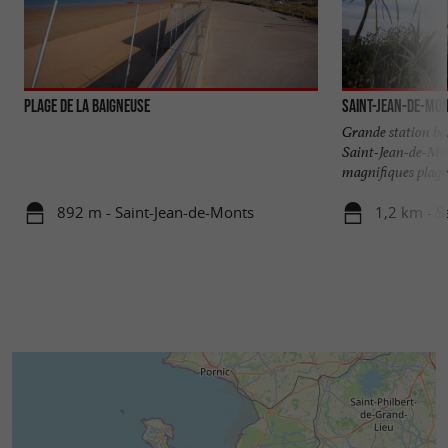
Plage de la Baigneuse
Saint-Jean-de-Mo
Grande station ba
Saint-Jean-de-Mon
magnifiques plages
892 m - Saint-Jean-de-Monts
1,2 km - S