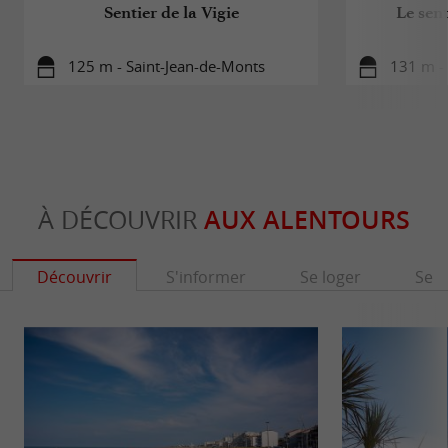
Sentier de la Vigie
Le sent
125 m - Saint-Jean-de-Monts
131 m -
À DÉCOUVRIR
AUX ALENTOURS
Découvrir
S'informer
Se loger
Se r