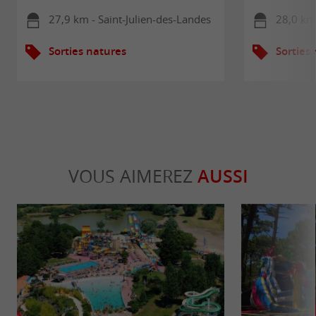
27,9 km - Saint-Julien-des-Landes
28,0 km
Sorties natures
Sorties
VOUS AIMEREZ
AUSSI