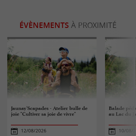
ÉVÈNEMENTS
À PROXIMITÉ
Jaunay'Scapades - Atelier bulle de
Balade péda
joie "Cultiver sa joie de vivre"
au Lac du J
12/08/2026
10/08/