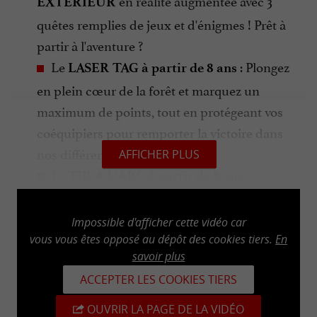
en réalité augmentée avec 3
EXTERIEUR
quêtes remplies de jeux et d'énigmes ! Prêt à
partir à l'aventure ?
Le
: Plongez
LASER TAG
à partir de 8 ans
en plein cœur de la forêt et marquez un
maximum de points, tout en protégeant vos
coéquipiers pour remporter la victoire dans
nos différents modes de jeu.
AFFICHER PLUS
Le
:
TIR À L'ARC
à partir de 8 ans
Respirez, concentrez-vous et visez-en plein
dans le mille lors d'une séance ou d'un stage.
Impossible d'afficher cette vidéo car
vous vous êtes opposé au dépôt des cookies tiers.
En
Réservation recommandée.
savoir plus
ACCEPTER LES COOKIES TIERS
Le
vous
OUVRIR LA PAGE DE LA VIDÉO
Snack & Bar Sous les Branches