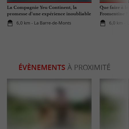
La Compagnie Yeu Continent, la
Que faire à l
promesse d’une expérience inoubliable
Fromentine ?
à vivre toute l’année sur l’île d’Yeu
6,0 km - La Barre-de-Monts
6,0 km - 
ÉVÈNEMENTS
À PROXIMITÉ