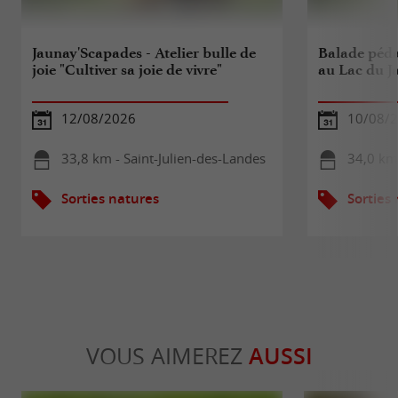
Jaunay'Scapades - Atelier bulle de
Balade péda
joie "Cultiver sa joie de vivre"
au Lac du J
12/08/2026
10/08/
33,8 km - Saint-Julien-des-Landes
34,0 km
Sorties natures
Sorties
VOUS AIMEREZ
AUSSI