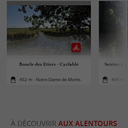
Boucle des Etiers - Cyclable
Sentier 1, 2
452 m - Notre-Dame-de-Monts
494 m -
À DÉCOUVRIR
AUX ALENTOURS