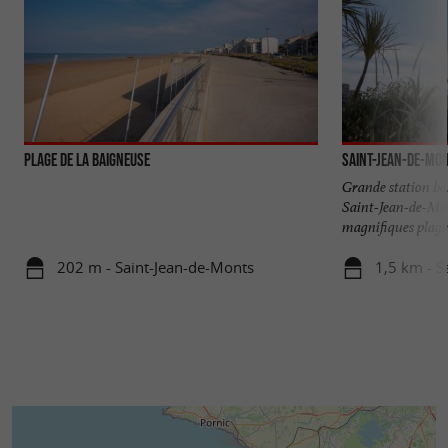
Plage de la Baigneuse
Saint-Jean-de-Mo
Grande station ba
Saint-Jean-de-Mon
magnifiques plages
202 m - Saint-Jean-de-Monts
1,5 km - S