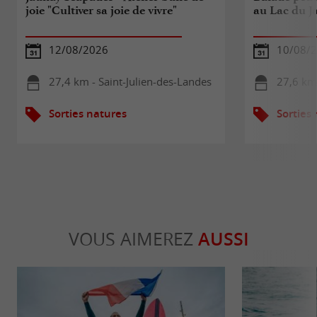
joie "Cultiver sa joie de vivre"
au Lac du J
12/08/2026
10/08/
27,4 km - Saint-Julien-des-Landes
27,6 km
Sorties natures
Sorties
VOUS AIMEREZ
AUSSI