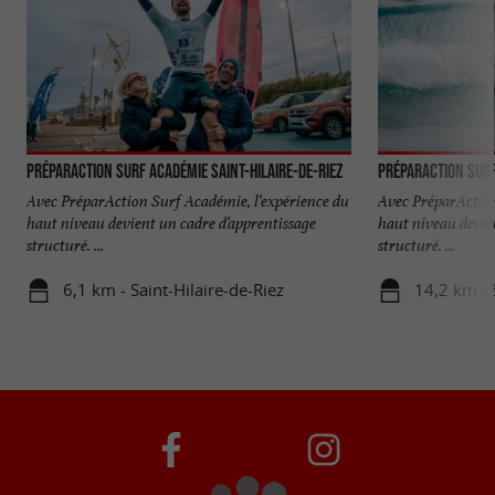
PréparAction Surf Académie Saint-Hilaire-de-Riez
Avec PréparAction Surf Académie, l’expérience du
Avec PréparAction
haut niveau devient un cadre d’apprentissage
haut niveau devie
structuré. ...
structuré. ...
6,1 km - Saint-Hilaire-de-Riez
14,2 km - 