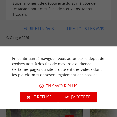
Super moment de découverte du surf à côté de
l’estacade pour mes filles de 5 et 7 ans. Merci
Titouan.
ECRIRE UN AVIS
LIRE TOUS LES AVIS
© Google 2026
En continuant à naviguer, vous autorisez le dépôt de
cookies tiers à des fins de
mesure d'audience
.
BALADES
À PROXIMITÉ
Certaines pages du site proposent des
vidéos
dont
les plateformes déposent également des cookies.
EN SAVOIR PLUS
JE REFUSE
J'ACCEPTE