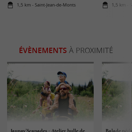
1,5 km - Saint-Jean-de-Monts
1,5 km - 
ÉVÈNEMENTS
À PROXIMITÉ
Jaunay'Scapades - Atelier bulle de
Balade péda