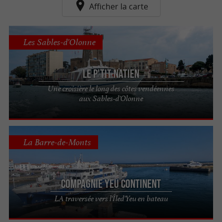
Afficher la carte
Les Sables-d'Olonne
Le P'tit Natien
Une croisière le long des côtes vendéennes
aux Sables-d'Olonne
La Barre-de-Monts
Compagnie Yeu Continent
LA traversée vers l'Îled'Yeu en bateau