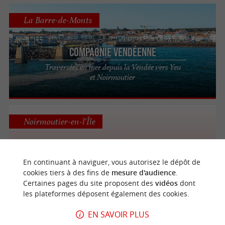
La Barre-de-Monts
Compagnie Vendéenne
Traversées en mer depuis la Vendée vers Yeu
et Noirmoutier
Noirmoutier-en-l'Île
En continuant à naviguer, vous autorisez le dépôt de
NO BY THE SEA
cookies tiers à des fins de
mesure d'audience
.
Certaines pages du site proposent des
vidéos
dont
les plateformes déposent également des cookies.
EN SAVOIR PLUS