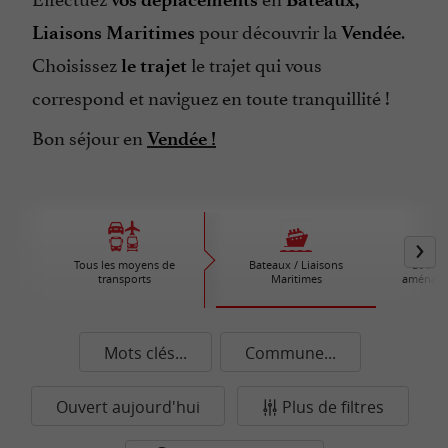
pour découvrir la
.
Liaisons Maritimes
Vendée
Choisissez
le trajet qui vous
le trajet
correspond et naviguez en toute tranquillité !
Bon séjour en
Vendée !
Tous les moyens de
Bateaux / Liaisons
Locati
transports
Maritimes
aménagés
Mots clés...
Commune...
Ouvert aujourd'hui
Plus de filtres