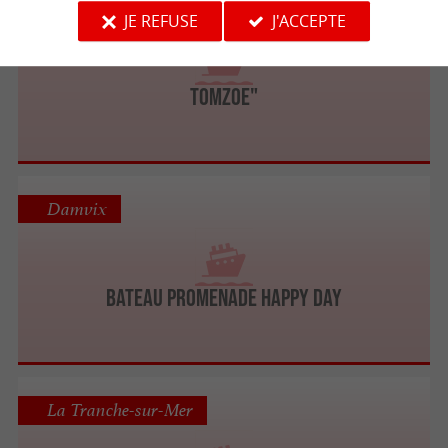
La Faute-sur-Mer
JE REFUSE
J'ACCEPTE
TOMZOE"
Damvix
BATEAU PROMENADE HAPPY DAY
La Tranche-sur-Mer