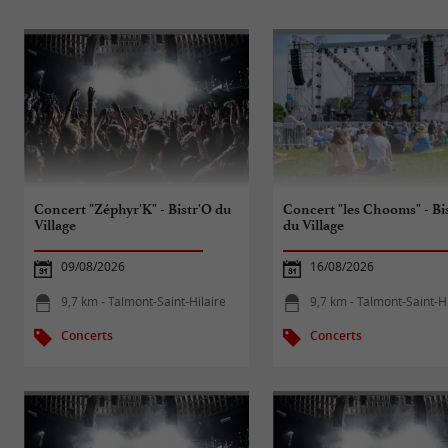
Concert "Zéphyr'K" - Bistr'O du
Concert "les Chooms" - Bi
Village
du Village
09/08/2026
16/08/2026
9,7 km - Talmont-Saint-Hilaire
9,7 km - Talmont-Saint-Hi
Concerts
Concerts