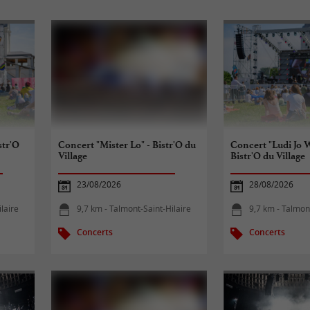
str'O
Concert "Mister Lo" - Bistr'O du
Concert "Ludi Jo W
Village
Bistr'O du Village
23/08/2026
28/08/2026
laire
9,7 km - Talmont-Saint-Hilaire
9,7 km - Talmon
Concerts
Concerts