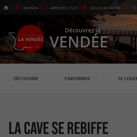
L'
AGENDA
ADRESSES
UTILES
GEO
LOCALISATION
L
Découvrez la
VENDÉE
DÉCOUVRIR
S'INFORMER
SE LOGE
La cave se rebiffe