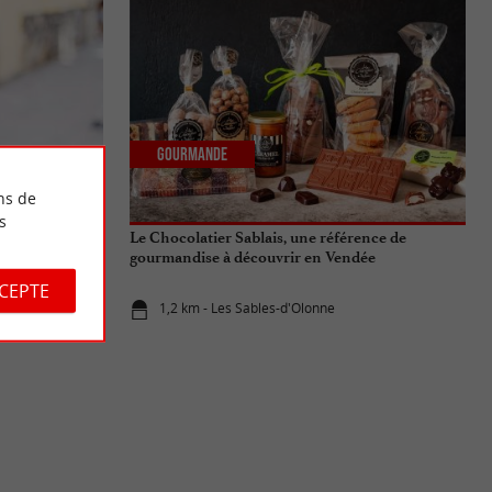
Gourmande
ns de
s
s meilleurs
Le Chocolatier Sablais, une référence de
gourmandise à découvrir en Vendée
CCEPTE
1,2 km - Les Sables-d'Olonne