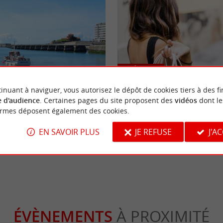
Détente
inuant à naviguer, vous autorisez le dépôt de cookies tiers à des fi
 d'audience
. Certaines pages du site proposent des
vidéos
dont le
ous toutes ses formes avec La
Shopping aux Sables-d’Olonne : le
ormes déposent également des cookies.
plans lèche-vitrine
EN SAVOIR PLUS
JE REFUSE
J'A
s Sables-d'Olonne
1,2 km - Les Sables-d'Olonne
ÉVÈNEMENTS
À PROXIMITÉ