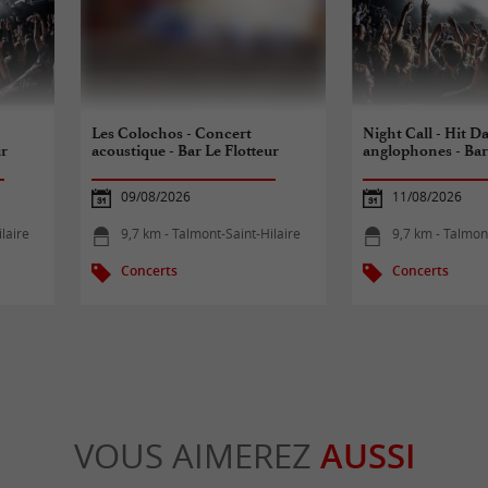
Les Colochos - Concert
Night Call - Hit D
ur
acoustique - Bar Le Flotteur
anglophones - Bar
09/08/2026
11/08/2026
laire
9,7 km - Talmont-Saint-Hilaire
9,7 km - Talmon
Concerts
Concerts
VOUS AIMEREZ
AUSSI