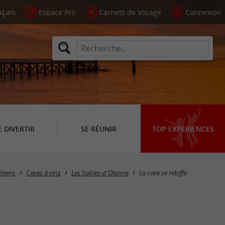
Espace Pro
Carnets de Voyage
Connexion
E DIVERTIR
SE RÉUNIR
TOP EXPÉRIENCES
ndéens
Caves à vins
Les Sables-d'Olonne
La cave se rebiffe