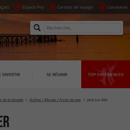
Espace Pro
Carnets de Voyage
Connexion
E DIVERTIR
SE RÉUNIR
TOP EXPÉRIENCES
Masquer la carte
s de la Vendée
Huîtres / Moules / Fruits de mer
Jard-sur-Mer
er