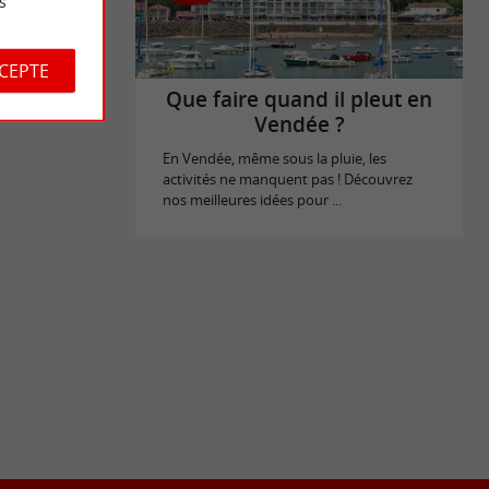
s
CCEPTE
Que faire quand il pleut en
Vendée ?
En Vendée, même sous la pluie, les
activités ne manquent pas ! Découvrez
nos meilleures idées pour ...