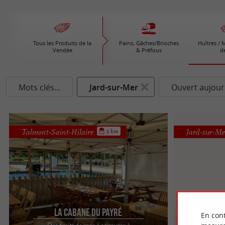
Tous les Produits de la
Pains, Gâches/Brioches
Huîtres / 
Vendée
& Préfous
d
Mots clés...
Jard-sur-Mer
Ouvert aujour
Talmont-Saint-Hilaire
Jard-sur-Me
5 km
La Cabane du Payré
En cont
H
Des fruits de mer à savourer à