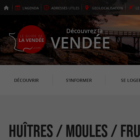
L'
AGENDA
ADRESSES
UTILES
GEO
LOCALISATION
L
Découvrez la
VENDÉE
DÉCOUVRIR
S'INFORMER
SE LOGE
Huîtres / Moules / Fr