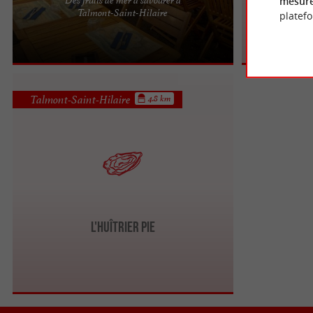
mesure
Un ostréiculteur passionné en plein cœur de la
Talmont-Saint-Hilaire
platef
Vendée La Cabane du Payré, c'est avant tout une
histoire de ...
Talmont-Saint-Hilaire
4.8 km
L'HUÎTRIER PIE