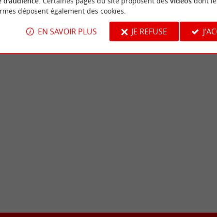
 d'audience
. Certaines pages du site proposent des
vidéos
dont le
ormes déposent également des cookies.
EN SAVOIR PLUS
JE REFUSE
J'A