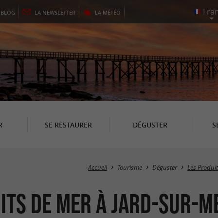
E
BLOG
LA
NEWSLETTER
LA
MÉTÉO
R
SE RESTAURER
DÉGUSTER
S
Accueil
Tourisme
Déguster
Les Produit
uits de mer à Jard-sur-M