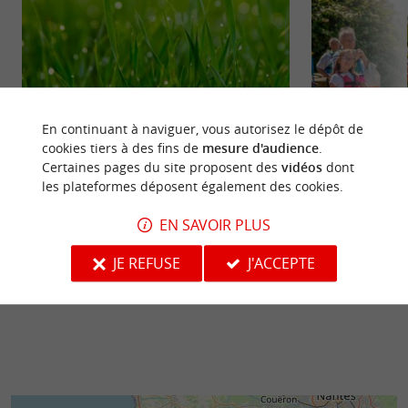
En continuant à naviguer, vous autorisez le dépôt de
cookies tiers à des fins de
mesure d'audience
.
Certaines pages du site proposent des
vidéos
dont
Le Jardin de Vaulieu
La Route du Sel
les plateformes déposent également des cookies.
Le Jardin de Vaulieu est un espace vert public et
Balade guidée "can
gratuit, en plein cœur de Sallertaine, non loin de
Moulin de Rairé, 
EN SAVOIR PLUS
Challans. ...
atypique avec une 
JE REFUSE
J'ACCEPTE
418 m - Sallertaine
455 m - Sa