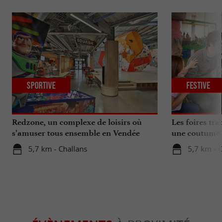
Sportive
Festive
Redzone, un complexe de loisirs où
Les foires tra
s’amuser tous ensemble en Vendée
une coutume q
années
5,7 km - Challans
5,7 km - 