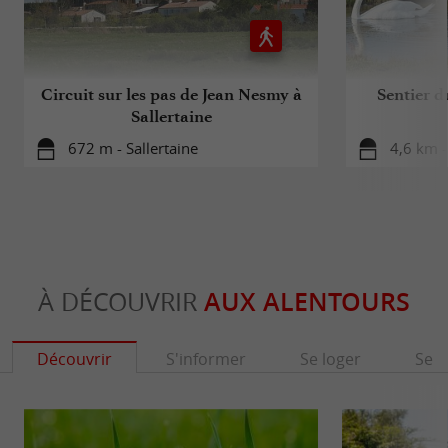
Circuit sur les pas de Jean Nesmy à
Sentier d
Sallertaine
672 m - Sallertaine
4,6 km -
À DÉCOUVRIR
AUX ALENTOURS
Découvrir
S'informer
Se loger
Se r