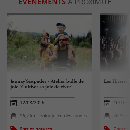
ÉVÈNEMENTS
À PROXIMITÉ
Jaunay'Scapades - Atelier bulle de
Les Hivernal
joie "Cultiver sa joie de vivre"
12/08/2026
10/10/
26,2 km - Saint-Julien-des-Landes
26,3 km
Sorties natures
Concert