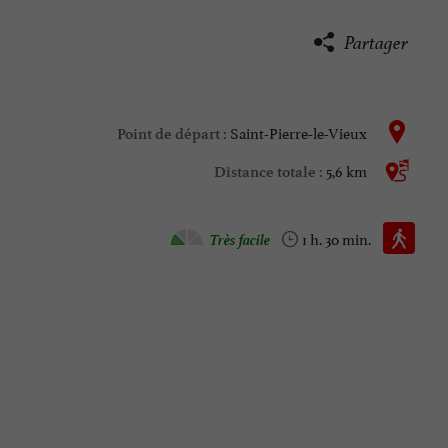
Partager
Saint-Pierre-le-Vieux
Point de départ :
5,6 km
Distance totale :
Marche à pied :
Très facile
1 h. 30 min.