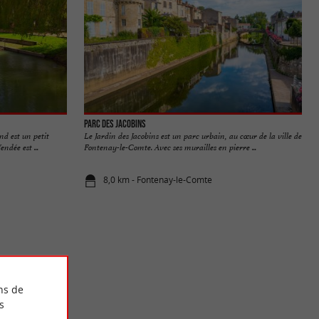
Parc des Jacobins
d est un petit
Le Jardin des Jacobins est un parc urbain, au cœur de la ville de
ndée est ...
Fontenay-le-Comte. Avec ses murailles en pierre ...
8,0 km - Fontenay-le-Comte
ns de
s