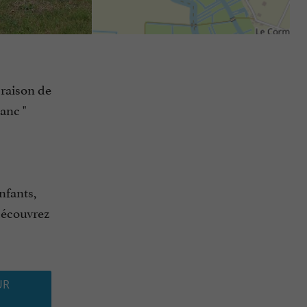
 raison de
anc "
nfants,
 découvrez
UR