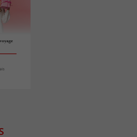
 voyage
ais
S