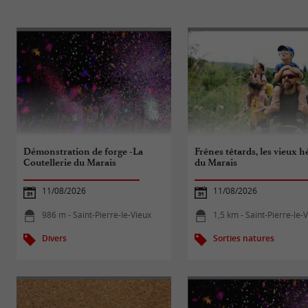
Démonstration de forge -La
Frênes têtards, les vieux h
Coutellerie du Marais
du Marais
11/08/2026
11/08/2026
986 m - Saint-Pierre-le-Vieux
1,5 km - Saint-Pierre-le-
Divers
Sorties natures