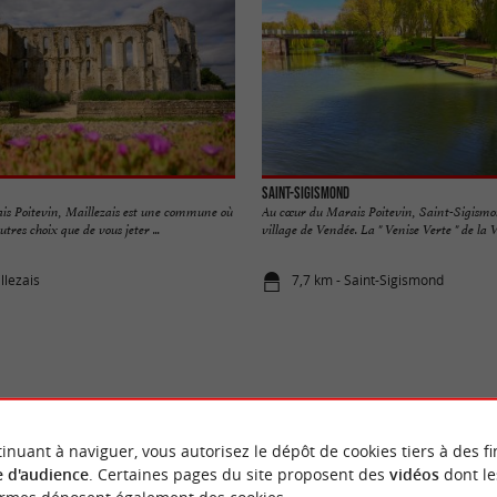
Saint-Sigismond
is Poitevin, Maillezais est une commune où
Au cœur du Marais Poitevin, Saint-Sigismon
utres choix que de vous jeter ...
village de Vendée. La " Venise Verte " de la Ve
llezais
7,7 km - Saint-Sigismond
VOUS AIMEREZ
AUSSI
inuant à naviguer, vous autorisez le dépôt de cookies tiers à des fi
 d'audience
. Certaines pages du site proposent des
vidéos
dont le