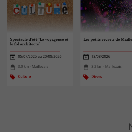
Spectacle d'été "La voyageuse et
Les petits secrets de Maill
le fol architecte"
05/07/2025 au 20/08/2026
13/08/2026
3,0 km - Maillezais
3,2 km - Maillezais
Culture
Divers