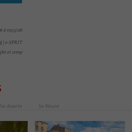
 à 03:57:26
i
| e-SPRIT
ght ot svmp
S
Se divertir
Se Réunir