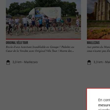
Original Vélo Tour
Maillezais
Envie d'une Aventure Inoubliable en Groupe ? Pédalez au
Aux portes du Mara
Cœur de la Vendée avec Original Vélo Tour ! Marre des ...
vous n’aurez pas d’a
3,0 km - Maillezais
3,3 km - Mai
En cont
mesure