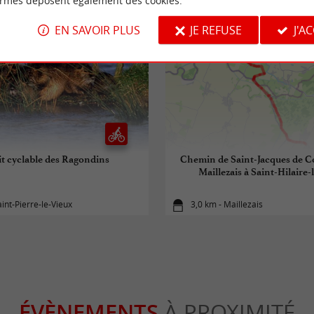
ormes déposent également des cookies.
EN SAVOIR PLUS
JE REFUSE
J'A
it cyclable des Ragondins
Chemin de Saint-Jacques de C
Maillezais à Saint-Hilaire-
aint-Pierre-le-Vieux
3,0 km - Maillezais
ÉVÈNEMENTS
À PROXIMITÉ