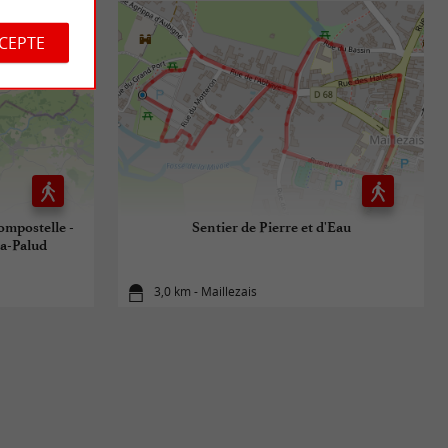
CCEPTE
ompostelle -
Sentier de Pierre et d'Eau
la-Palud
3,0 km - Maillezais