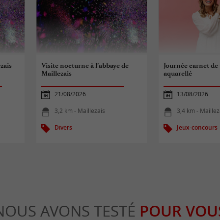
ezais
Visite nocturne à l’abbaye de
Journée carnet de
Maillezais
aquarellé
21/08/2026
13/08/2026
3,2 km - Maillezais
3,4 km - Maillez
Divers
Jeux-concours
NOUS AVONS TESTÉ
POUR VOU