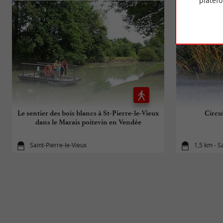
platef
Le sentier des bois blancs à St-Pierre-le-Vieux
Circu
dans le Marais poitevin en Vendée
Saint-Pierre-le-Vieux
1,5 km - S