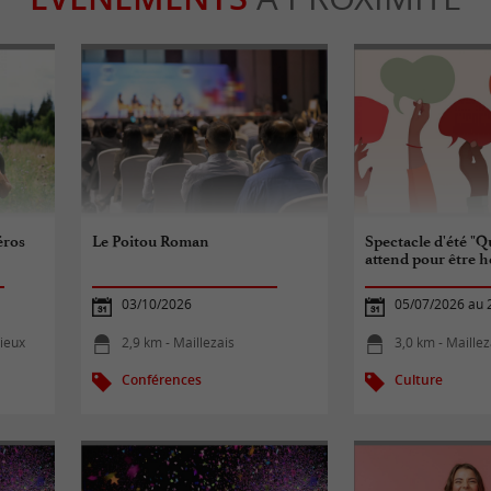
éros
Le Poitou Roman
Spectacle d'été "Q
attend pour être 
03/10/2026
05/07/2026 au 
Vieux
2,9 km - Maillezais
3,0 km - Maillez
Conférences
Culture