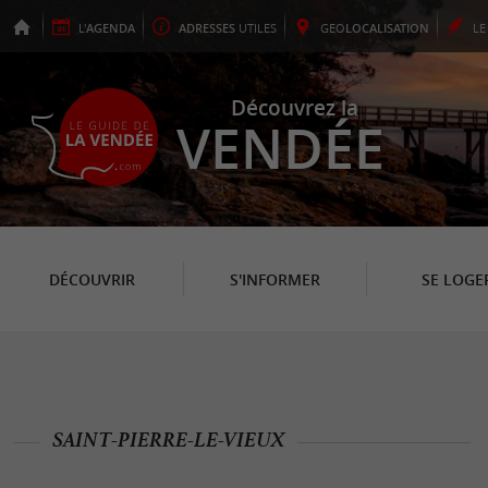
L'
AGENDA
ADRESSES
UTILES
GEO
LOCALISATION
L
Découvrez la
VENDÉE
DÉCOUVRIR
S'INFORMER
SE LOGE
SAINT-PIERRE-LE-VIEUX