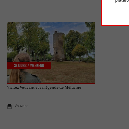
platef
Séjours / Weekend
Familiale
Visitez Vouvant et sa légende de Mélusine
Le Parc de Pie
famille incont
Vouvant
5,4 km - Me