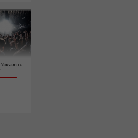
 Vouvant : «
»