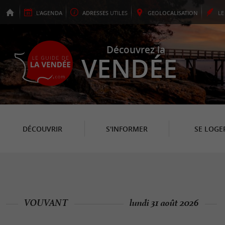
L'
AGENDA
ADRESSES
UTILES
GEO
LOCALISATION
L
Découvrez la
VENDÉE
DÉCOUVRIR
S'INFORMER
SE LOGE
VOUVANT
lundi 31 août 2026