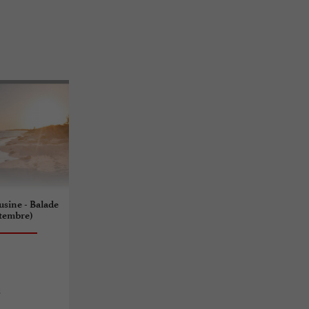
usine - Balade
ptembre)
s