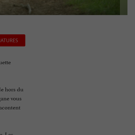
NATURES
uette
de hors du
rgane vous
racontent
e. Les