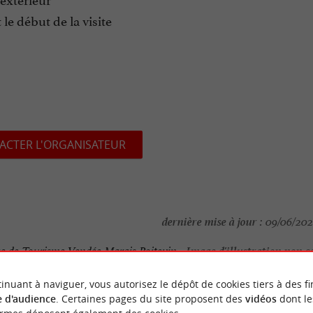
le début de la visite
ACTER L'ORGANISATEUR
dernière mise à jour :
09/06/202
Image d'illustration non c
ce de Tourisme Vendée Marais Poitevin
-
inuant à naviguer, vous autorisez le dépôt de cookies tiers à des fi
 d'audience
. Certaines pages du site proposent des
vidéos
dont le