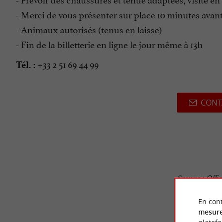
- Merci de vous présenter sur place 10 minutes avant 
- Animaux autorisés (tenus en laisse)
- Fin de la billetterie en ligne le jour même à 13h
+33 2 51 69 44 99
Tél. :
CONT
Source :
Offi
En cont
mesure