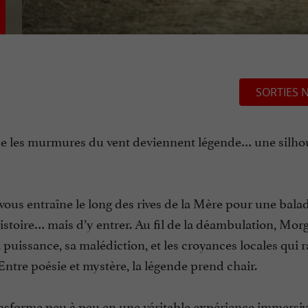
SORTIES 
t que les murmures du vent deviennent légende… une silho
vous entraîne le long des rives de la Mère pour une bala
 histoire… mais d’y entrer. Au fil de la déambulation, Mo
a puissance, sa malédiction, et les croyances locales qui 
 Entre poésie et mystère, la légende prend chair.
transforme peu à peu en une véritable expérience immersiv