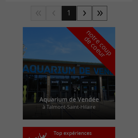
1
n
o
t
e
c
o
u
p
e
c
o
e
u
r
d
r
Aquarium de Vendée
à Talmont-Saint-Hilaire
Top expériences