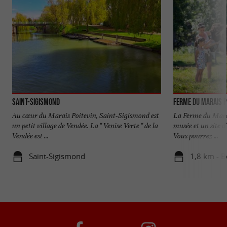
Saint-Sigismond
Ferme du Marais P
Au cœur du Marais Poitevin, Saint-Sigismond est
La Ferme du Marais
un petit village de Vendée. La " Venise Verte " de la
musée et un site 
Vendée est ...
Vous pourrez ...
Saint-Sigismond
1,8 km - B