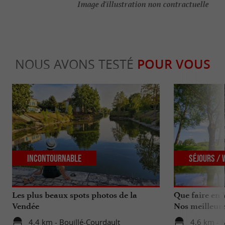
Image d'illustration non contractuelle
NOUS AVONS TESTÉ
POUR VOUS
Incontournable
Séjours /
Les plus beaux spots photos de la
Que faire en 
Vendée
Nos meilleure
4,4 km - Bouillé-Courdault
4,6 km - M