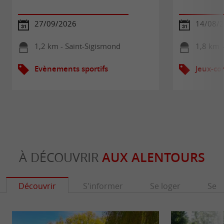
27/09/2026
14/08/
1,2 km - Saint-Sigismond
1,8 km 
Evènements sportifs
Jeux-co
À DÉCOUVRIR
AUX ALENTOURS
Découvrir
S'informer
Se loger
Se r