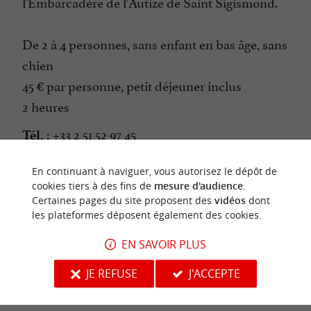
l'Embarcadère de l'Autize de Saint Sigismond.
De 2 à 4 personnes, sans enfant en bas âge, sans
chien
45 € par personne, petit déjeuner inclus
2 heures
+33 2 51 52 97 45
Tél. :
En continuant à naviguer, vous autorisez le dépôt de
cookies tiers à des fins de
mesure d'audience
.
SITE INTERNET DE L'ÉVÈNEMENT
Certaines pages du site proposent des
vidéos
dont
les plateformes déposent également des cookies.
EN SAVOIR PLUS
dernière mise à jour :
13/04/2026 à 12:00:00
JE REFUSE
J'ACCEPTE
Source :
Office de Tourisme Vendée Marais Poitevin
-