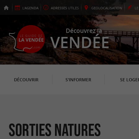
L'
AGENDA
ADRESSES
UTILES
GEO
LOCALISATION
L
Découvrez la
VENDÉE
DÉCOUVRIR
S'INFORMER
SE LOGE
Sorties natures