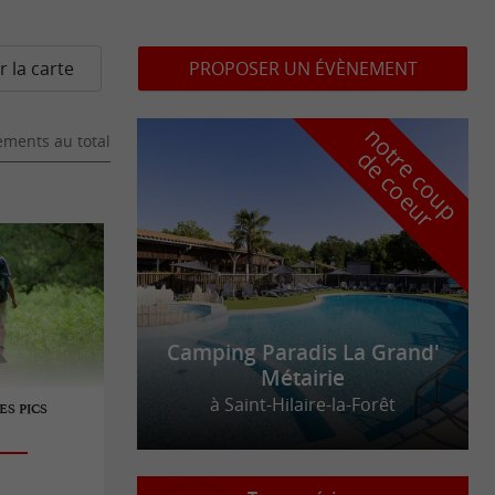
r la carte
PROPOSER UN ÉVÈNEMENT
n
o
t
e
c
o
u
p
e
c
o
e
u
ments au total
r
d
r
Camping Paradis La Grand'
Métairie
à Saint-Hilaire-la-Forêt
ES PICS