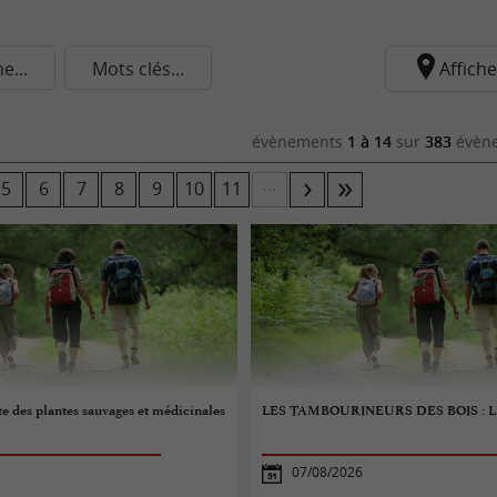
...
Mots clés...
Affiche
évènements
1 à 14
sur
383
évène
...
5
6
7
8
9
10
11
e des plantes sauvages et médicinales
LES TAMBOURINEURS DES BOIS : L
07/08/2026