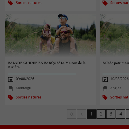
Sorties natures
Sorties na
BALADE GUIDÉE EN BARQUE/ La Maison de la
Balade patrimoin
Rivière
09/08/2026
10/08/2026
Montaigu
Angles
Sorties natures
Sorties na
1
2
3
4