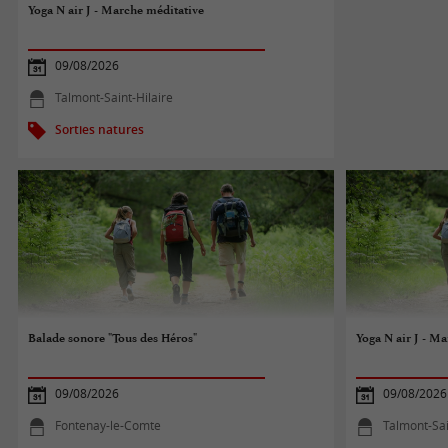
Yoga N air J - Marche méditative
09/08/2026
Talmont-Saint-Hilaire
Sorties natures
Balade sonore "Tous des Héros"
Yoga N air J - M
09/08/2026
09/08/2026
Fontenay-le-Comte
Talmont-Sai