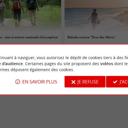
le : une aventure matinale d'exception
Balade sonore "Tous des Héros"
 au 30/09/2026
08/08/2026
inuant à naviguer, vous autorisez le dépôt de cookies tiers à des fi
smond
Fontenay-le-Comte
 d'audience
. Certaines pages du site proposent des
vidéos
dont le
ormes déposent également des cookies.
tures
Sorties natures
EN SAVOIR PLUS
JE REFUSE
J'A