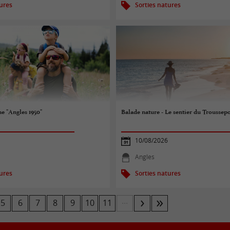
tures
Sorties natures
e "Angles 1950"
Balade nature - Le sentier du Troussepo
10/08/2026
Angles
tures
Sorties natures
...
5
6
7
8
9
10
11