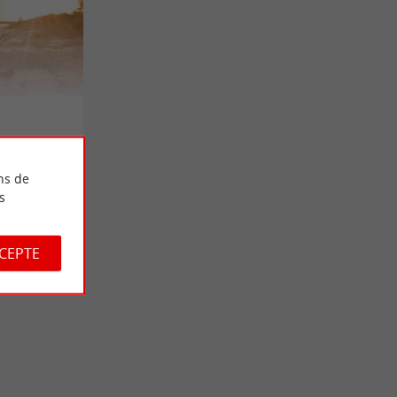
ns de
s
CCEPTE